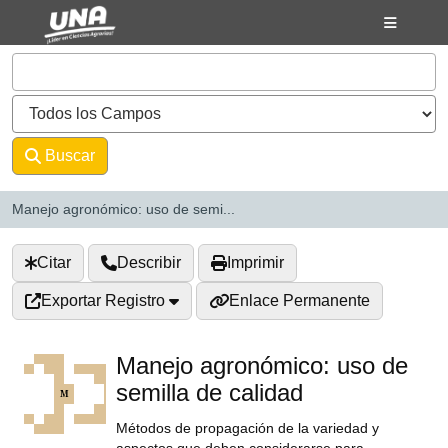
Saltar al contenido
VuFind
Buscar
Avanzado
Manejo agronómico: uso de semi...
Citar
Describir
Imprimir
Exportar Registro
Enlace Permanente
Manejo agronómico: uso de
semilla de calidad
Métodos de propagación de la variedad y