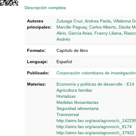
Descripción completa
Autores
Zuluaga Cruz, Andrea Paola
,
Villabona G
principales:
Marcillo Paguay, Carlos Alberto
,
Dávila M
Alirio
,
García Arias, Francy Liliana
,
Riasco
Andrés
Formato:
Capítulo de libro
Lenguaje:
Español
Publicado:
Corporación colombiana de investigació
Materias:
Economía y políticas de desarrollo - E14
Agricultura familiar
Hortalizas
Medidas fitosanitarias
Seguridad alimentaria
Transversal
http://aims.fao.org/aos/agrovoc/c_1422
http://aims.fao.org/aos/agrovoc/c_8174
http://aims.fao.org/aos/agrovoc/c_37922