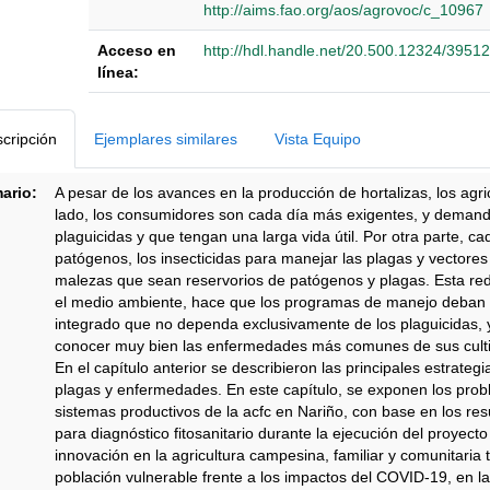
http://aims.fao.org/aos/agrovoc/c_10967
Acceso en
http://hdl.handle.net/20.500.12324/39512
línea:
Detalles Bibliográficos
cripción
Ejemplares similares
Vista Equipo
ario:
A pesar de los avances en la producción de hortalizas, los agr
lado, los consumidores son cada día más exigentes, y demanda
plaguicidas y que tengan una larga vida útil. Por otra parte, c
patógenos, los insecticidas para manejar las plagas y vectores
malezas que sean reservorios de patógenos y plagas. Esta red
el medio ambiente, hace que los programas de manejo deban b
integrado que no dependa exclusivamente de los plaguicidas, y
conocer muy bien las enfermedades más comunes de sus cultivo
En el capítulo anterior se describieron las principales estrate
plagas y enfermedades. En este capítulo, se exponen los probl
sistemas productivos de la acfc en Nariño, con base en los res
para diagnóstico fitosanitario durante la ejecución del proyect
innovación en la agricultura campesina, familiar y comunitaria 
población vulnerable frente a los impactos del COVID-19, en l