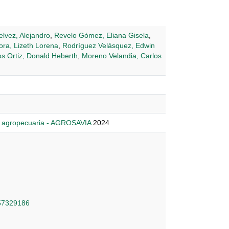
elvez, Alejandro
,
Revelo Gómez, Eliana Gisela
,
ora, Lizeth Lorena
,
Rodríguez Velásquez, Edwin
s Ortiz, Donald Heberth
,
Moreno Velandia, Carlos
n agropecuaria - AGROSAVIA
2024
957329186