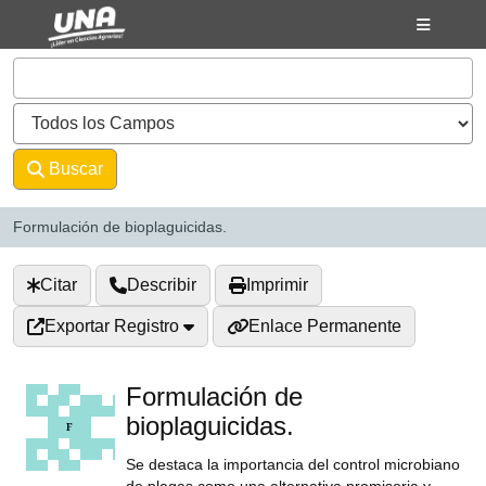
Saltar al contenido
VuFind
Buscar
Avanzado
Formulación de bioplaguicidas.
Citar
Describir
Imprimir
Exportar Registro
Enlace Permanente
Formulación de
bioplaguicidas.
Se destaca la importancia del control microbiano