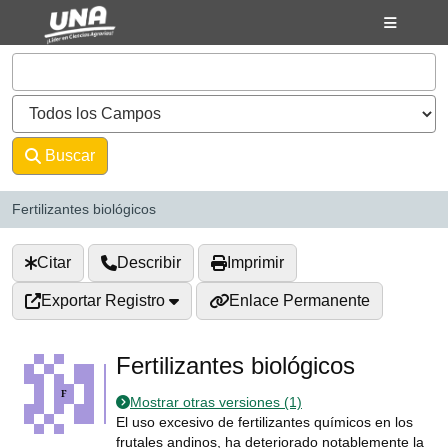
Saltar al contenido
VuFind
Buscar
Avanzado
Fertilizantes biológicos
Citar
Describir
Imprimir
Exportar Registro
Enlace Permanente
Fertilizantes biológicos
Mostrar otras versiones (1)
El uso excesivo de fertilizantes químicos en los
frutales andinos, ha deteriorado notablemente la