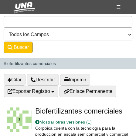
Saltar al contenido
VuFind
Buscar
Avanzado
Biofertilizantes comerciales
Citar
Describir
Imprimir
Exportar Registro
Enlace Permanente
Biofertilizantes comerciales
Mostrar otras versiones (1)
Corpoica cuenta con la tecnología para la
producción en escala semicomercial y comercial