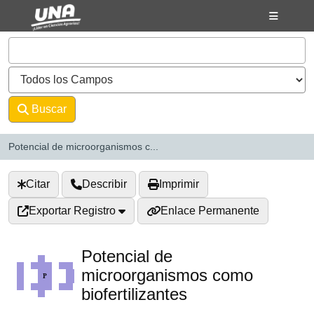
Saltar al contenido
VuFind
Buscar
Avanzado
Potencial de microorganismos c...
Citar
Describir
Imprimir
Exportar Registro
Enlace Permanente
Potencial de
microorganismos como
biofertilizantes