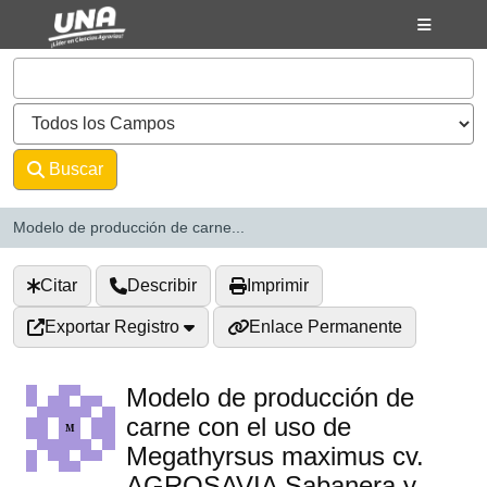
Saltar al contenido
VuFind
Buscar
Avanzado
Modelo de producción de carne...
Citar
Describir
Imprimir
Exportar Registro
Enlace Permanente
Modelo de producción de
carne con el uso de
Megathyrsus maximus cv.
AGROSAVIA Sabanera y