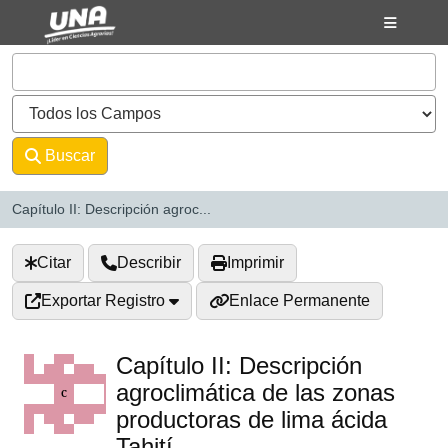
Saltar al contenido
VuFind
Buscar
Avanzado
Capítulo II: Descripción agroc...
Citar
Describir
Imprimir
Exportar Registro
Enlace Permanente
Capítulo II: Descripción
agroclimática de las zonas
productoras de lima ácida
Tahití