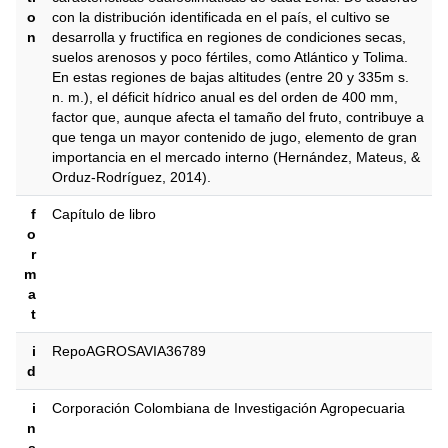
o
con la distribución identificada en el país, el cultivo se
n
desarrolla y fructifica en regiones de condiciones secas,
suelos arenosos y poco fértiles, como Atlántico y Tolima.
En estas regiones de bajas altitudes (entre 20 y 335m s.
n. m.), el déficit hídrico anual es del orden de 400 mm,
factor que, aunque afecta el tamaño del fruto, contribuye a
que tenga un mayor contenido de jugo, elemento de gran
importancia en el mercado interno (Hernández, Mateus, &
Orduz-Rodríguez, 2014).
f
Capítulo de libro
o
r
m
a
t
i
RepoAGROSAVIA36789
d
i
Corporación Colombiana de Investigación Agropecuaria
n