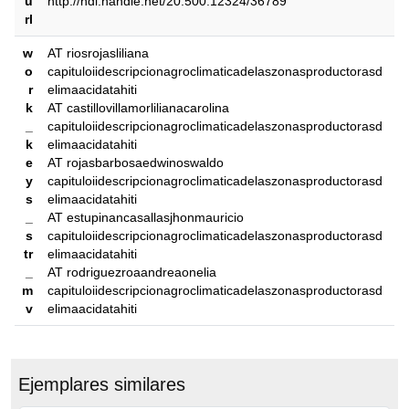
u
http://hdl.handle.net/20.500.12324/36789
rl
w
AT riosrojasliliana
o
capituloiidescripcionagroclimaticadelaszonasproductorasd
r
elimaacidatahiti
k
AT castillovillamorlilianacarolina
_
capituloiidescripcionagroclimaticadelaszonasproductorasd
k
elimaacidatahiti
e
AT rojasbarbosaedwinoswaldo
y
capituloiidescripcionagroclimaticadelaszonasproductorasd
s
elimaacidatahiti
_
AT estupinancasallasjhonmauricio
s
capituloiidescripcionagroclimaticadelaszonasproductorasd
tr
elimaacidatahiti
_
AT rodriguezroaandreaonelia
m
capituloiidescripcionagroclimaticadelaszonasproductorasd
v
elimaacidatahiti
Ejemplares similares