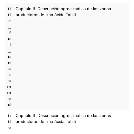
ti
Capítulo II: Descripción agroclimática de las zonas
tl
productoras de lima ácida Tahití
e
_
f
u
ll
_
u
n
s
t
e
m
m
e
d
ti
Capítulo II: Descripción agroclimática de las zonas
tl
productoras de lima ácida Tahití
e
_