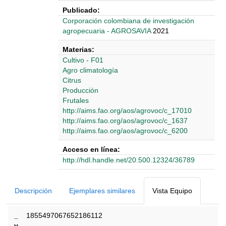
Publicado:
Corporación colombiana de investigación
agropecuaria - AGROSAVIA
2021
Materias:
Cultivo - F01
Agro climatología
Citrus
Producción
Frutales
http://aims.fao.org/aos/agrovoc/c_17010
http://aims.fao.org/aos/agrovoc/c_1637
http://aims.fao.org/aos/agrovoc/c_6200
Acceso en línea:
http://hdl.handle.net/20.500.12324/36789
Detalles Bibliográficos
Descripción
Ejemplares similares
Vista Equipo
_
1855497067652186112
v