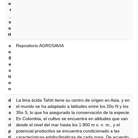
o
r
_
s
o
rt
c
Repositorio AGROSAVIA
o
ll
e
c
ti
o
n
d
La lima ácida Tahití tiene su centro de origen en Asia, y en
e
el mundo se ha adaptado a latitudes entre los 20o N y los
s
35o S, lo que ha asegurado la conservación de la especie.
c
En Colombia, el cultivo se encuentra en altitudes que van
ri
desde el nivel del mar hasta los 1.800 m s. n. m., y el
p
potencial productivo se encuentra condicionado a las
ti
características edafoclimáticas de cada zona. De acuerdo