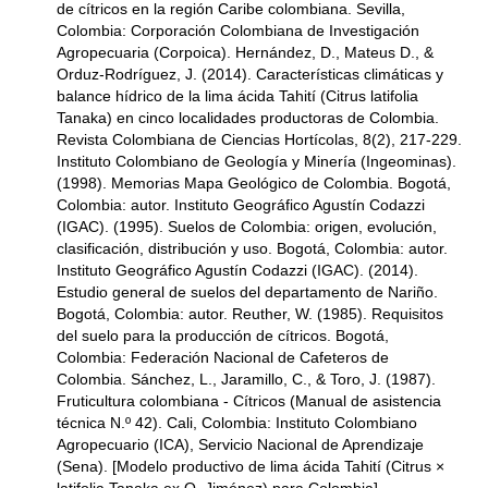
de cítricos en la región Caribe colombiana. Sevilla,
Colombia: Corporación Colombiana de Investigación
Agropecuaria (Corpoica). Hernández, D., Mateus D., &
Orduz-Rodríguez, J. (2014). Características climáticas y
balance hídrico de la lima ácida Tahití (Citrus latifolia
Tanaka) en cinco localidades productoras de Colombia.
Revista Colombiana de Ciencias Hortícolas, 8(2), 217-229.
Instituto Colombiano de Geología y Minería (Ingeominas).
(1998). Memorias Mapa Geológico de Colombia. Bogotá,
Colombia: autor. Instituto Geográfico Agustín Codazzi
(IGAC). (1995). Suelos de Colombia: origen, evolución,
clasificación, distribución y uso. Bogotá, Colombia: autor.
Instituto Geográfico Agustín Codazzi (IGAC). (2014).
Estudio general de suelos del departamento de Nariño.
Bogotá, Colombia: autor. Reuther, W. (1985). Requisitos
del suelo para la producción de cítricos. Bogotá,
Colombia: Federación Nacional de Cafeteros de
Colombia. Sánchez, L., Jaramillo, C., & Toro, J. (1987).
Fruticultura colombiana - Cítricos (Manual de asistencia
técnica N.º 42). Cali, Colombia: Instituto Colombiano
Agropecuario (ICA), Servicio Nacional de Aprendizaje
(Sena). [Modelo productivo de lima ácida Tahití (Citrus ×