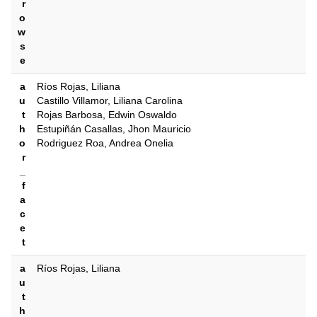
r
o
w
s
e
a
Ríos Rojas, Liliana
u
Castillo Villamor, Liliana Carolina
t
Rojas Barbosa, Edwin Oswaldo
h
Estupiñán Casallas, Jhon Mauricio
o
Rodriguez Roa, Andrea Onelia
r
_
f
a
c
e
t
a
Ríos Rojas, Liliana
u
t
h