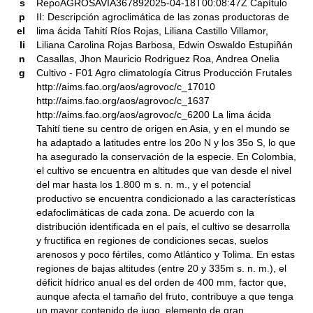
s
RepoAGROSAVIA367892025-04-18T00:08:47Z Capítulo
p
II: Descripción agroclimática de las zonas productoras de
el
lima ácida Tahití Ríos Rojas, Liliana Castillo Villamor,
li
Liliana Carolina Rojas Barbosa, Edwin Oswaldo Estupiñán
n
Casallas, Jhon Mauricio Rodriguez Roa, Andrea Onelia
g
Cultivo - F01 Agro climatología Citrus Producción Frutales
http://aims.fao.org/aos/agrovoc/c_17010
http://aims.fao.org/aos/agrovoc/c_1637
http://aims.fao.org/aos/agrovoc/c_6200 La lima ácida
Tahití tiene su centro de origen en Asia, y en el mundo se
ha adaptado a latitudes entre los 20o N y los 35o S, lo que
ha asegurado la conservación de la especie. En Colombia,
el cultivo se encuentra en altitudes que van desde el nivel
del mar hasta los 1.800 m s. n. m., y el potencial
productivo se encuentra condicionado a las características
edafoclimáticas de cada zona. De acuerdo con la
distribución identificada en el país, el cultivo se desarrolla
y fructifica en regiones de condiciones secas, suelos
arenosos y poco fértiles, como Atlántico y Tolima. En estas
regiones de bajas altitudes (entre 20 y 335m s. n. m.), el
déficit hídrico anual es del orden de 400 mm, factor que,
aunque afecta el tamaño del fruto, contribuye a que tenga
un mayor contenido de jugo, elemento de gran