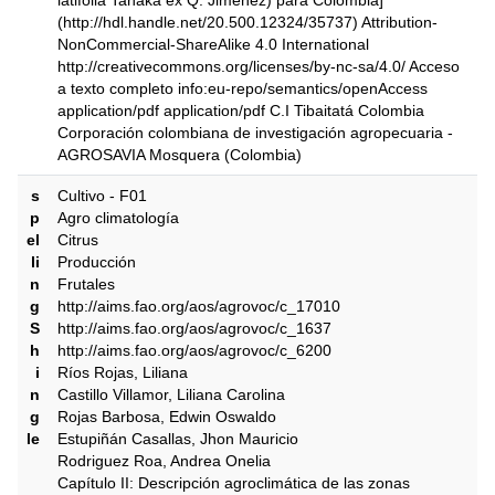
latifolia Tanaka ex Q. Jiménez) para Colombia]
(http://hdl.handle.net/20.500.12324/35737) Attribution-
NonCommercial-ShareAlike 4.0 International
http://creativecommons.org/licenses/by-nc-sa/4.0/ Acceso
a texto completo info:eu-repo/semantics/openAccess
application/pdf application/pdf C.I Tibaitatá Colombia
Corporación colombiana de investigación agropecuaria -
AGROSAVIA Mosquera (Colombia)
s
Cultivo - F01
p
Agro climatología
el
Citrus
li
Producción
n
Frutales
g
http://aims.fao.org/aos/agrovoc/c_17010
S
http://aims.fao.org/aos/agrovoc/c_1637
h
http://aims.fao.org/aos/agrovoc/c_6200
i
Ríos Rojas, Liliana
n
Castillo Villamor, Liliana Carolina
g
Rojas Barbosa, Edwin Oswaldo
le
Estupiñán Casallas, Jhon Mauricio
Rodriguez Roa, Andrea Onelia
Capítulo II: Descripción agroclimática de las zonas