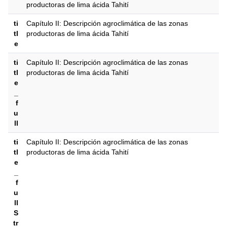
productoras de lima ácida Tahití
ti
Capítulo II: Descripción agroclimática de las zonas
tl
productoras de lima ácida Tahití
e
ti
Capítulo II: Descripción agroclimática de las zonas
tl
productoras de lima ácida Tahití
e
_
f
u
ll
ti
Capítulo II: Descripción agroclimática de las zonas
tl
productoras de lima ácida Tahití
e
_
f
u
ll
S
tr