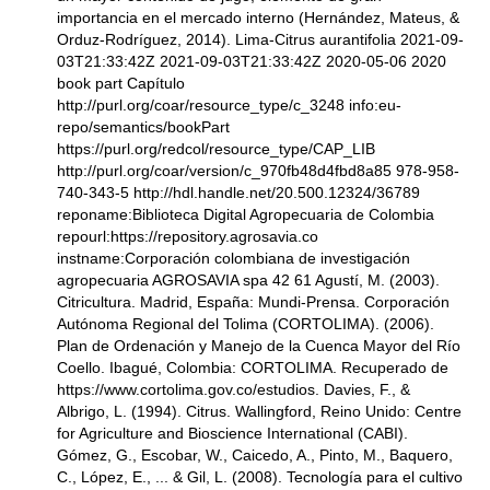
importancia en el mercado interno (Hernández, Mateus, &
Orduz-Rodríguez, 2014). Lima-Citrus aurantifolia 2021-09-
03T21:33:42Z 2021-09-03T21:33:42Z 2020-05-06 2020
book part Capítulo
http://purl.org/coar/resource_type/c_3248 info:eu-
repo/semantics/bookPart
https://purl.org/redcol/resource_type/CAP_LIB
http://purl.org/coar/version/c_970fb48d4fbd8a85 978-958-
740-343-5 http://hdl.handle.net/20.500.12324/36789
reponame:Biblioteca Digital Agropecuaria de Colombia
repourl:https://repository.agrosavia.co
instname:Corporación colombiana de investigación
agropecuaria AGROSAVIA spa 42 61 Agustí, M. (2003).
Citricultura. Madrid, España: Mundi-Prensa. Corporación
Autónoma Regional del Tolima (CORTOLIMA). (2006).
Plan de Ordenación y Manejo de la Cuenca Mayor del Río
Coello. Ibagué, Colombia: CORTOLIMA. Recuperado de
https://www.cortolima.gov.co/estudios. Davies, F., &
Albrigo, L. (1994). Citrus. Wallingford, Reino Unido: Centre
for Agriculture and Bioscience International (CABI).
Gómez, G., Escobar, W., Caicedo, A., Pinto, M., Baquero,
C., López, E., ... & Gil, L. (2008). Tecnología para el cultivo