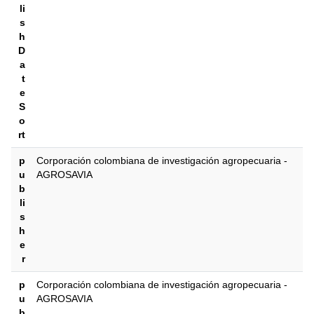
li
s
h
D
a
t
e
S
o
rt
p
Corporación colombiana de investigación agropecuaria -
u
AGROSAVIA
b
li
s
h
e
r
p
Corporación colombiana de investigación agropecuaria -
u
AGROSAVIA
b