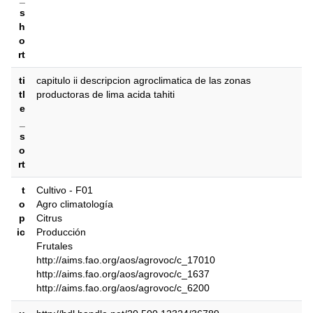
s
h
o
rt
ti
capitulo ii descripcion agroclimatica de las zonas
tl
productoras de lima acida tahiti
e
_
s
o
rt
t
Cultivo - F01
o
Agro climatología
p
Citrus
ic
Producción
Frutales
http://aims.fao.org/aos/agrovoc/c_17010
http://aims.fao.org/aos/agrovoc/c_1637
http://aims.fao.org/aos/agrovoc/c_6200