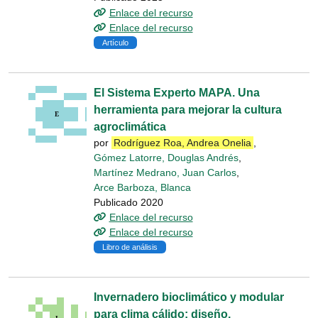
Enlace del recurso
Enlace del recurso
Artículo
El Sistema Experto MAPA. Una
herramienta para mejorar la cultura
agroclimática
por
Rodríguez Roa, Andrea Onelia
,
Gómez Latorre, Douglas Andrés
,
Martínez Medrano, Juan Carlos
,
Arce Barboza, Blanca
Publicado 2020
Enlace del recurso
Enlace del recurso
Libro de análisis
Invernadero bioclimático y modular
para clima cálido: diseño,