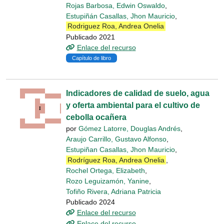
Rojas Barbosa, Edwin Oswaldo
,
Estupiñán Casallas, Jhon Mauricio
,
Rodriguez Roa, Andrea Onelia
Publicado 2021
Enlace del recurso
Capítulo de libro
Indicadores de calidad de suelo, agua
y oferta ambiental para el cultivo de
cebolla ocañera
por
Gómez Latorre, Douglas Andrés
,
Araujo Carrillo, Gustavo Alfonso
,
Estupiñan Casallas, Jhon Mauricio
,
Rodríguez Roa, Andrea Onelia
,
Rochel Ortega, Elizabeth
,
Rozo Leguizamón, Yanine
,
Tofiño Rivera, Adriana Patricia
Publicado 2024
Enlace del recurso
Enlace del recurso