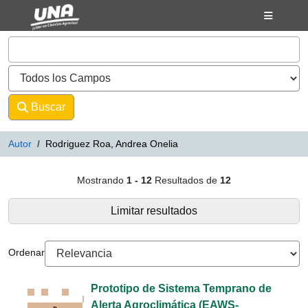
Mostrando
Saltar al contenido
1 - 12
Resultados de
12
VuFind
Buscar
Avanzado
Autor
Rodriguez Roa, Andrea Onelia
Resultados de búsqueda - Rodrig
Mostrando
1 - 12
Resultados de
12
Limitar resultados
Ordenar
Prototipo de Sistema Temprano de
Alerta Agroclimática (EAWS-