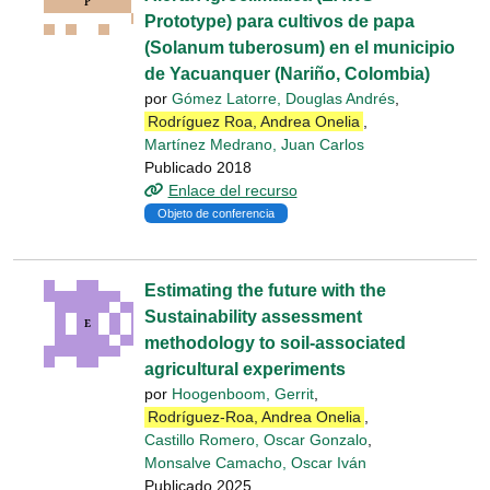
Prototype) para cultivos de papa
(Solanum tuberosum) en el municipio
de Yacuanquer (Nariño, Colombia)
por
Gómez Latorre, Douglas Andrés
,
Rodríguez Roa, Andrea Onelia
,
Martínez Medrano, Juan Carlos
Publicado 2018
Enlace del recurso
Objeto de conferencia
Estimating the future with the
Sustainability assessment
methodology to soil-associated
agricultural experiments
por
Hoogenboom, Gerrit
,
Rodríguez-Roa, Andrea Onelia
,
Castillo Romero, Oscar Gonzalo
,
Monsalve Camacho, Oscar Iván
Publicado 2025