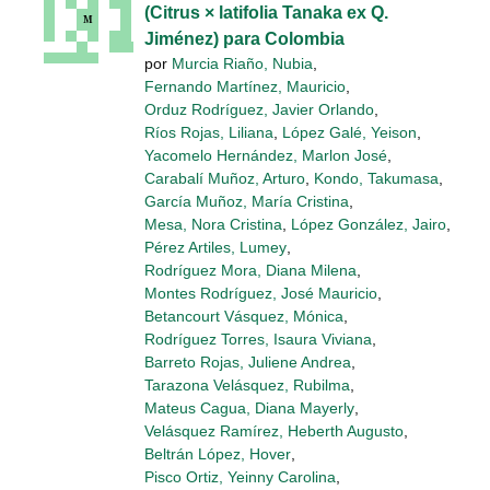
(Citrus × latifolia Tanaka ex Q.
Jiménez) para Colombia
por
Murcia Riaño, Nubia
,
Fernando Martínez, Mauricio
,
Orduz Rodríguez, Javier Orlando
,
Ríos Rojas, Liliana
,
López Galé, Yeison
,
Yacomelo Hernández, Marlon José
,
Carabalí Muñoz, Arturo
,
Kondo, Takumasa
,
García Muñoz, María Cristina
,
Mesa, Nora Cristina
,
López González, Jairo
,
Pérez Artiles, Lumey
,
Rodríguez Mora, Diana Milena
,
Montes Rodríguez, José Mauricio
,
Betancourt Vásquez, Mónica
,
Rodríguez Torres, Isaura Viviana
,
Barreto Rojas, Juliene Andrea
,
Tarazona Velásquez, Rubilma
,
Mateus Cagua, Diana Mayerly
,
Velásquez Ramírez, Heberth Augusto
,
Beltrán López, Hover
,
Pisco Ortiz, Yeinny Carolina
,