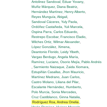
Antolinez Sandoval, Eduar Yovany
,
Muñiz Márquez, Diana Beatriz
,
Hernández Martínez, Henry Alberto
,
Reyes Munguía, Abigail
,
Sandoval Cáceres, Yuly Paola
,
Ordóñez Castañeda, Yuli Marcela
,
Ospina Parra, Carlos Eduardo
,
Restrepo Escobar, Francisco Eladio
,
Wilches Ortiz, Wilmar Alexander
,
López González, Ximena
,
Deantonio Florido, Leidy Yibeth
,
Vargas Berdugo, Angela María
,
Ramírez, Luciano
,
Osorio Mejía, Pablo Andrés
,
Sarmiento Naizaque, Zaida Xiomara
,
Estupiñán Casallas, Jhon Mauricio
,
Martínez Medrano, Juan Carlos
,
Castro Molano, Liliana del Pilar
,
Escalante Hernández, Humberto
,
Polo Murcia, Sonia Mercedes
,
Cruz Castiblanco, Ginna Natalia
,
Rodríguez Roa, Andrea Onelia
,