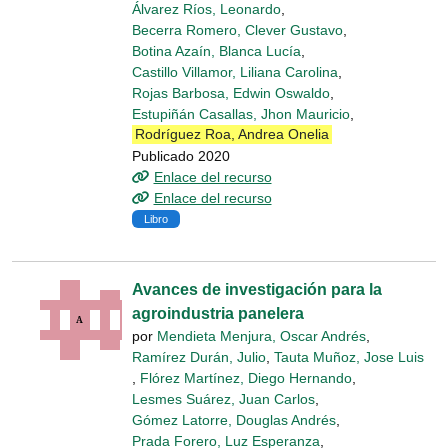
Álvarez Ríos, Leonardo
,
Becerra Romero, Clever Gustavo
,
Botina Azaín, Blanca Lucía
,
Castillo Villamor, Liliana Carolina
,
Rojas Barbosa, Edwin Oswaldo
,
Estupiñán Casallas, Jhon Mauricio
,
Rodríguez Roa, Andrea Onelia
Publicado 2020
Enlace del recurso
Enlace del recurso
Libro
Avances de investigación para la
agroindustria panelera
por
Mendieta Menjura, Oscar Andrés
,
Ramírez Durán, Julio
,
Tauta Muñoz, Jose Luis
,
Flórez Martínez, Diego Hernando
,
Lesmes Suárez, Juan Carlos
,
Gómez Latorre, Douglas Andrés
,
Prada Forero, Luz Esperanza
,