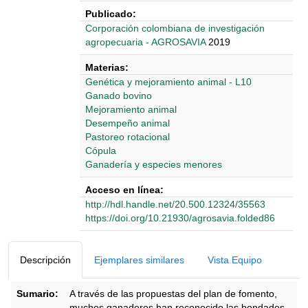
Publicado:
‎‎Corporación colombiana de investigación
agropecuaria - AGROSAVIA
2019
Materias:
Genética y mejoramiento animal - L10
Ganado bovino
Mejoramiento animal
Desempeño animal
Pastoreo rotacional
Cópula
Ganadería y especies menores
Acceso en línea:
http://hdl.handle.net/20.500.12324/35563
https://doi.org/10.21930/agrosavia.folded86
Detalles Bibliográficos
Descripción
Ejemplares similares
Vista Equipo
Sumario:
A través de las propuestas del plan de fomento,
muchos ganaderos han reconocido las bondades