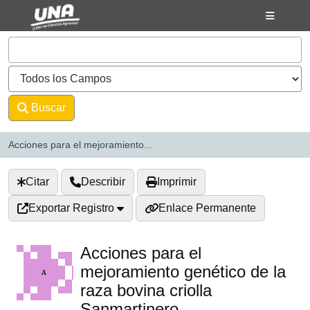
Saltar al contenido
VuFind
Buscar
Avanzado
Acciones para el mejoramiento...
Citar
Describir
Imprimir
Exportar Registro
Enlace Permanente
Acciones para el
mejoramiento genético de la
raza bovina criolla
Sanmartinero