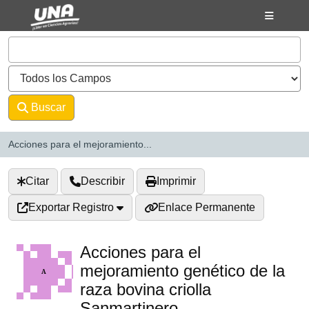
Saltar al contenido
VuFind
Buscar
Avanzado
Acciones para el mejoramiento...
Citar
Describir
Imprimir
Exportar Registro
Enlace Permanente
Acciones para el
mejoramiento genético de la
raza bovina criolla
Sanmartinero