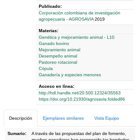
Publicado:
‎‎Corporación colombiana de investigación
agropecuaria - AGROSAVIA
2019
Materias:
Genética y mejoramiento animal - L10
Ganado bovino
Mejoramiento animal
Desempeño animal
Pastoreo rotacional
Cópula
Ganadería y especies menores
Acceso en línea:
http://hdl.handle.net/20.500.12324/35563
https://doi.org/10.21930/agrosavia.folded86
Detalles Bibliográficos
Descripción
Ejemplares similares
Vista Equipo
Sumario:
A través de las propuestas del plan de fomento,
muchos ganaderos han reconocido las bondades