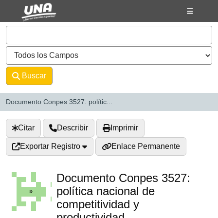
Saltar al contenido
VuFind
Buscar
Avanzado
Documento Conpes 3527: polític...
Citar
Describir
Imprimir
Exportar Registro
Enlace Permanente
Documento Conpes 3527:
política nacional de
competitividad y
productividad