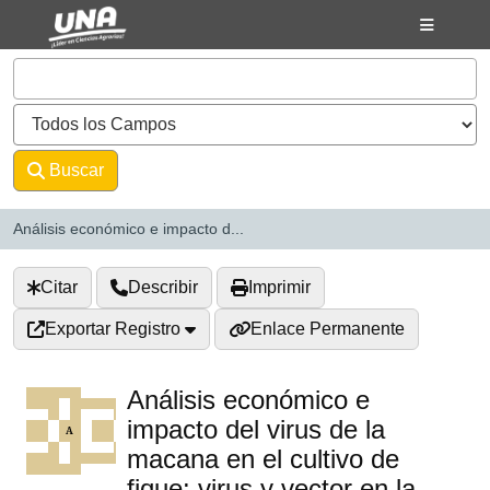
Saltar al contenido
VuFind
Buscar
Avanzado
Análisis económico e impacto d...
Citar
Describir
Imprimir
Exportar Registro
Enlace Permanente
Análisis económico e
impacto del virus de la
macana en el cultivo de
fique: virus y vector en la