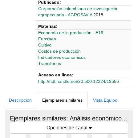
Publicado:
‎‎Corporación colombiana de investigación
agropecuaria - AGROSAVIA
2018
Materias:
Economía de la producción - E16
Furcraea
Cultivo
Costos de producción
Indicadores economicos
Transitorios
Acceso en línea:
http://hdl.handle.net/20.500.12324/19556
Detalles Bibliográficos
Descripción
Ejemplares similares
Vista Equipo
Ejemplares similares: Análisis económico e impacto del virus de la macana en el cultivo de fique: virus y vector en la enfermedad de la macana
Opciones de canal