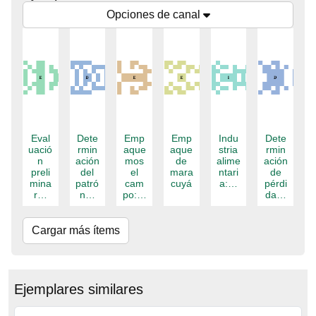
Opciones de canal
Eval
Dete
Emp
Emp
Indu
Dete
uació
rmin
aque
aque
stria
rmin
n
ación
mos
de
alime
ación
preli
del
el
mara
ntari
de
mina
patró
cam
cuyá
a:…
pérdi
r…
n…
po:…
da…
Cargar más ítems
Ejemplares similares