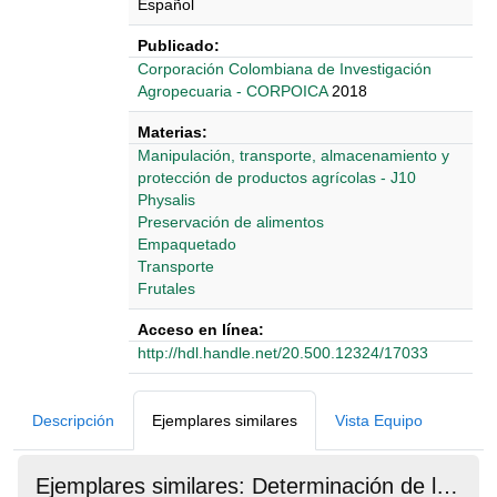
Español
Publicado:
Corporación Colombiana de Investigación
Agropecuaria - CORPOICA
2018
Materias:
Manipulación, transporte, almacenamiento y
protección de productos agrícolas - J10
Physalis
Preservación de alimentos
Empaquetado
Transporte
Frutales
Acceso en línea:
http://hdl.handle.net/20.500.12324/17033
Detalles Bibliográficos
Descripción
Ejemplares similares
Vista Equipo
Ejemplares similares: Determinación de la altura permisible de la fruta en un empaque en condiciones estaticas que permita conservar la calidad de la uchuva (Physakus peruviana L.).