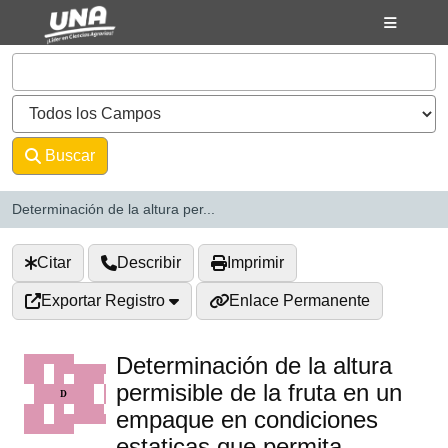
Saltar al contenido
VuFind
Buscar
Avanzado
Determinación de la altura per...
Citar
Describir
Imprimir
Exportar Registro
Enlace Permanente
Determinación de la altura
permisible de la fruta en un
empaque en condiciones
estaticas que permita