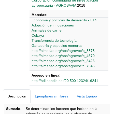
‎‎Corporación colombiana de investigación
agropecuaria - AGROSAVIA
2018
Materias:
Economía y políticas de desarrollo - E14
Adopción de innovaciones
Animales de carne
Cobaya
Transferencia de tecnología
Ganadería y especies menores
http://aims.fao.org/aos/agrovoc/c_3878
http://aims.fao.org/aos/agrovoc/c_4670
http://aims.fao.org/aos/agrovoc/c_3426
http://aims.fao.org/aos/agrovoc/c_7645
Acceso en línea:
http://hdl.handle.net/20.500.12324/16241
Detalles Bibliográficos
Descripción
Ejemplares similares
Vista Equipo
Sumario:
Se determinan los factores que inciden en la
adopción de tecnología, en el sistema de