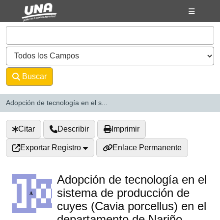
Saltar al contenido
VuFind
Buscar
Avanzado
Adopción de tecnología en el s...
Citar
Describir
Imprimir
Exportar Registro
Enlace Permanente
Adopción de tecnología en el
sistema de producción de
cuyes (Cavia porcellus) en el
departamento de Nariño