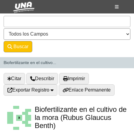
Saltar al contenido
VuFind
Buscar
Avanzado
Biofertilizante en el cultivo...
Citar
Describir
Imprimir
Exportar Registro
Enlace Permanente
Biofertilizante en el cultivo de
la mora (Rubus Glaucus
Benth)