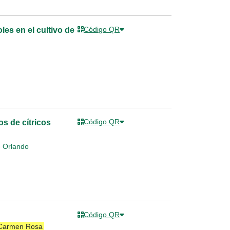
Código QR
les en el cultivo de
Código QR
os de cítricos
é Orlando
Código QR
 Carmen Rosa