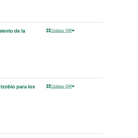
Código QR
iento de la
Código QR
rizobio para los