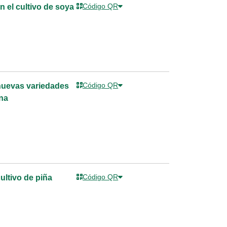
Código QR
n el cultivo de soya
Código QR
 nuevas variedades
ana
Código QR
cultivo de piña