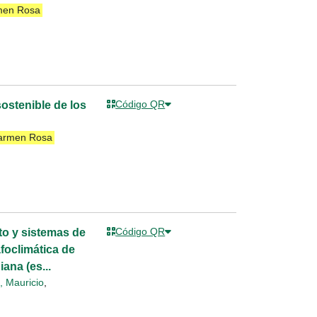
men Rosa
Código QR
ostenible de los
Carmen Rosa
Código QR
to y sistemas de
foclimática de
ana (es...
, Mauricio
,