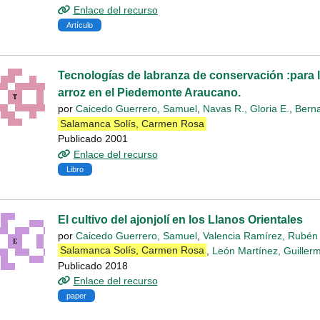
Enlace del recurso
Artículo
Tecnologías de labranza de conservación :para 
arroz en el Piedemonte Araucano.
por
Caicedo Guerrero, Samuel
,
Navas R., Gloria E.
,
Berna
Salamanca Solís, Carmen Rosa
Publicado 2001
Enlace del recurso
Libro
El cultivo del ajonjolí en los Llanos Orientales
por
Caicedo Guerrero, Samuel
,
Valencia Ramírez, Rubén 
Salamanca Solís, Carmen Rosa
,
León Martínez, Guillerm
Publicado 2018
Enlace del recurso
paper