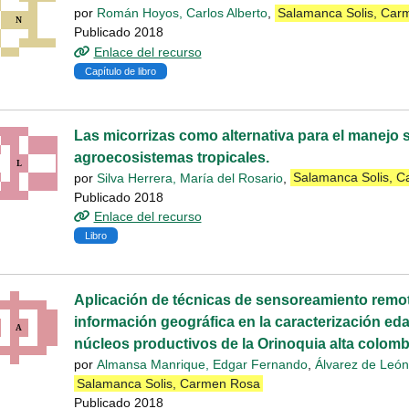
por
Román Hoyos, Carlos Alberto
,
Salamanca Solis, Car
Publicado 2018
Enlace del recurso
Capítulo de libro
Las micorrizas como alternativa para el manejo s
agroecosistemas tropicales.
por
Silva Herrera, María del Rosario
,
Salamanca Solis, 
Publicado 2018
Enlace del recurso
Libro
Aplicación de técnicas de sensoreamiento remo
información geográfica en la caracterización eda
núcleos productivos de la Orinoquia alta colombi
por
Almansa Manrique, Edgar Fernando
,
Álvarez de León
Salamanca Solis, Carmen Rosa
Publicado 2018