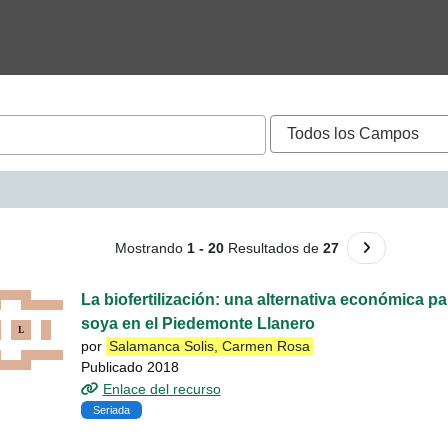
queda - Salamanca Soli
Ir a la Siguie
Mostrando
1 - 20
Resultados de
27
La biofertilización: una alternativa económica par
soya en el Piedemonte Llanero
por
Salamanca Solis, Carmen Rosa
Publicado 2018
Enlace del recurso
Seriada