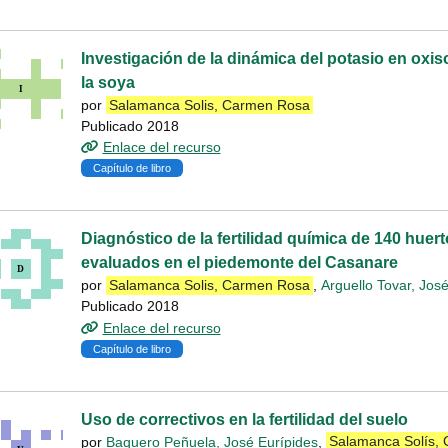
Investigación de la dinámica del potasio en oxiso
la soya
por
Salamanca Solis, Carmen Rosa
Publicado 2018
Enlace del recurso
Capítulo de libro
Diagnóstico de la fertilidad química de 140 huert
evaluados en el piedemonte del Casanare
por
Salamanca Solis, Carmen Rosa
,
Arguello Tovar, Jos
Publicado 2018
Enlace del recurso
Capítulo de libro
Uso de correctivos en la fertilidad del suelo
por
Baquero Peñuela, José Eurípides
,
Salamanca Solís,