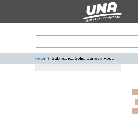
Mostrando
Saltar al contenido
1 - 20
Resultados de
27
VuFind
Autor
Salamanca Solis, Carmen Rosa
Resultados de bús