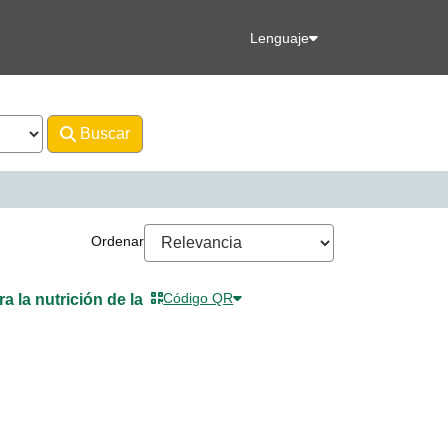
Lenguaje
Buscar
Avanzado
s, Carmen Rosa
Ordenar
nte Página
Código QR
a la nutrición de la