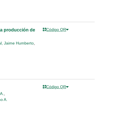
Código QR
la producción de
l, Jaime Humberto
,
Código QR
A.
,
o A.