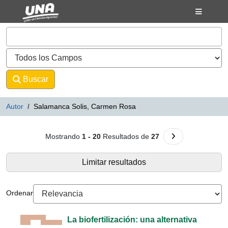
Mostrando
Saltar al contenido
1 - 20
Resultados de
27
VuFind
Buscar
Avanzado
Autor
Salamanca Solis, Carmen Rosa
Resultados de búsqueda - Salam
Ir a la Siguiente 
Mostrando
1 - 20
Resultados de
27
Limitar resultados
Ordenar
La biofertilización: una alternativa