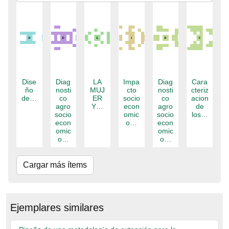
Dise
Diag
LA
Impa
Diag
Cara
ño
nosti
MUJ
cto
nosti
cteriz
de…
co
ER
socio
co
acion
agro
Y…
econ
agro
de
socio
omic
socio
los…
econ
o…
econ
omic
omic
o…
o…
Cargar más ítems
Ejemplares similares