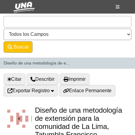
Saltar al contenido
VuFind
Buscar
Avanzado
Diseño de una metodología de e...
Citar
Describir
Imprimir
Exportar Registro
Enlace Permanente
Diseño de una metodología
de extensión para la
comunidad de La Lima,
Tatumbla Francisco