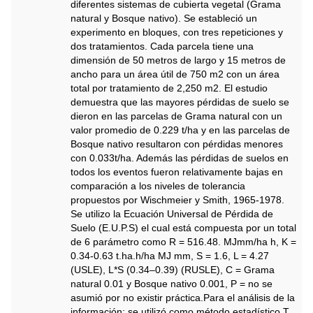
diferentes sistemas de cubierta vegetal (Grama
natural y Bosque nativo). Se estableció un
experimento en bloques, con tres repeticiones y
dos tratamientos. Cada parcela tiene una
dimensión de 50 metros de largo y 15 metros de
ancho para un área útil de 750 m2 con un área
total por tratamiento de 2,250 m2. El estudio
demuestra que las mayores pérdidas de suelo se
dieron en las parcelas de Grama natural con un
valor promedio de 0.229 t/ha y en las parcelas de
Bosque nativo resultaron con pérdidas menores
con 0.033t/ha. Además las pérdidas de suelos en
todos los eventos fueron relativamente bajas en
comparación a los niveles de tolerancia
propuestos por Wischmeier y Smith, 1965-1978.
Se utilizo la Ecuación Universal de Pérdida de
Suelo (E.U.P.S) el cual está compuesta por un total
de 6 parámetro como R = 516.48. MJmm/ha h, K =
0.34-0.63 t.ha.h/ha MJ mm, S = 1.6, L = 4.27
(USLE), L*S (0.34–0.39) (RUSLE), C = Grama
natural 0.01 y Bosque nativo 0.001, P = no se
asumió por no existir práctica.Para el análisis de la
información; se utilizó como método estadístico T