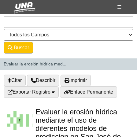
Saltar al contenido
VuFind
Buscar
Avanzado
Evaluar la erosión hídrica med...
Citar
Describir
Imprimir
Exportar Registro
Enlace Permanente
Evaluar la erosión hídrica
mediante el uso de
diferentes modelos de
prediccion en San José de