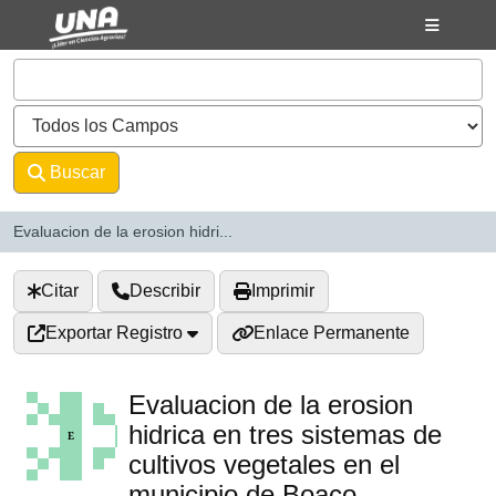
Saltar al contenido
VuFind
Buscar
Avanzado
Evaluacion de la erosion hidri...
Citar
Describir
Imprimir
Exportar Registro
Enlace Permanente
Evaluacion de la erosion
hidrica en tres sistemas de
cultivos vegetales en el
municipio de Boaco