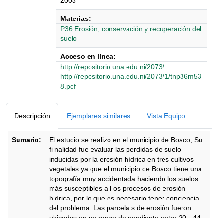
2008
Materias:
P36 Erosión, conservación y recuperación del
suelo
Acceso en línea:
http://repositorio.una.edu.ni/2073/
http://repositorio.una.edu.ni/2073/1/tnp36m53
8.pdf
Detalles Bibliográficos
Descripción
Ejemplares similares
Vista Equipo
Sumario:
El estudio se realizo en el municipio de Boaco, Su
fi nalidad fue evaluar las perdidas de suelo
inducidas por la erosión hídrica en tres cultivos
vegetales ya que el municipio de Boaco tiene una
topografía muy accidentada haciendo los suelos
más susceptibles a l os procesos de erosión
hídrica, por lo que es necesario tener conciencia
del problema. Las parcela s de erosión fueron
ubicadas en un rango de pendiente entre 20 - 44