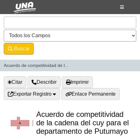
Saltar al contenido
VuFind
Buscar
Avanzado
Acuerdo de competitividad de l...
Citar
Describir
Imprimir
Exportar Registro
Enlace Permanente
Acuerdo de competitividad
de la cadena del cuy para el
departamento de Putumayo