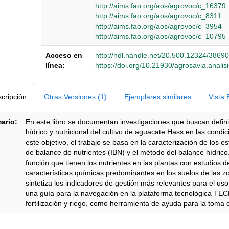
http://aims.fao.org/aos/agrovoc/c_16379
http://aims.fao.org/aos/agrovoc/c_8311
http://aims.fao.org/aos/agrovoc/c_3954
http://aims.fao.org/aos/agrovoc/c_10795
Acceso en
http://hdl.handle.net/20.500.12324/38690
línea:
https://doi.org/10.21930/agrosavia.anali
Detalles Bibliográficos
cripción
Otras Versiones (1)
Ejemplares similares
Vista 
ario:
En este libro se documentan investigaciones que buscan definir
hídrico y nutricional del cultivo de aguacate Hass en las cond
este objetivo, el trabajo se basa en la caracterización de los e
de balance de nutrientes (IBN) y el método del balance hídrico.
función que tienen los nutrientes en las plantas con estudios
características químicas predominantes en los suelos de las 
sintetiza los indicadores de gestión más relevantes para el uso
una guía para la navegación en la plataforma tecnológica T
fertilización y riego, como herramienta de ayuda para la toma 
ipción