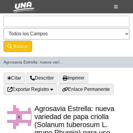
Saltar al contenido
VuFind
Buscar
Avanzado
Agrosavia Estrella: nueva vari...
Citar
Describir
Imprimir
Exportar Registro
Enlace Permanente
Agrosavia Estrella: nueva
variedad de papa criolla
(Solanum tuberosum L.
grupo Phureja) para uso