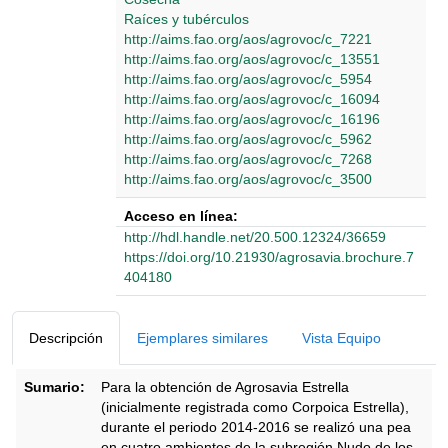
Raíces y tubérculos
http://aims.fao.org/aos/agrovoc/c_7221
http://aims.fao.org/aos/agrovoc/c_13551
http://aims.fao.org/aos/agrovoc/c_5954
http://aims.fao.org/aos/agrovoc/c_16094
http://aims.fao.org/aos/agrovoc/c_16196
http://aims.fao.org/aos/agrovoc/c_5962
http://aims.fao.org/aos/agrovoc/c_7268
http://aims.fao.org/aos/agrovoc/c_3500
Acceso en línea:
http://hdl.handle.net/20.500.12324/36659
https://doi.org/10.21930/agrosavia.brochure.7
404180
Detalles Bibliográficos
Descripción
Ejemplares similares
Vista Equipo
Sumario:
Para la obtención de Agrosavia Estrella
(inicialmente registrada como Corpoica Estrella),
durante el periodo 2014-2016 se realizó una pea
en cuatro ambientes de la subregión Nudo de los