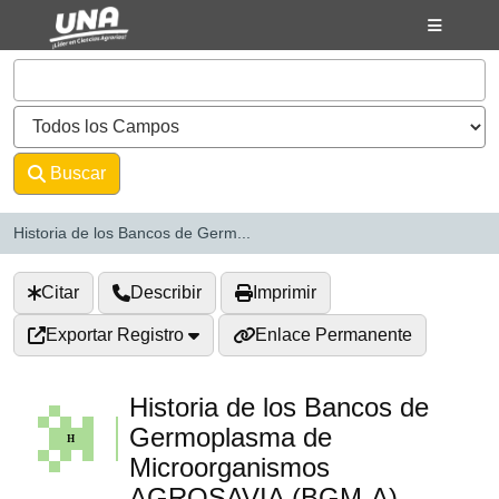
Saltar al contenido
VuFind
Buscar
Avanzado
Historia de los Bancos de Germ...
Citar
Describir
Imprimir
Exportar Registro
Enlace Permanente
Historia de los Bancos de
Germoplasma de
Microorganismos
AGROSAVIA (BGM-A)