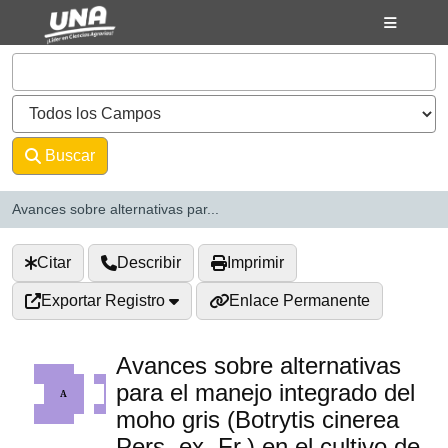
Saltar al contenido
VuFind
Buscar
Avanzado
Avances sobre alternativas par...
Citar
Describir
Imprimir
Exportar Registro
Enlace Permanente
Avances sobre alternativas
para el manejo integrado del
moho gris (Botrytis cinerea
Pers. ex. Fr.) en el cultivo de