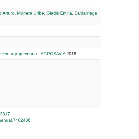
o Arturo
,
Múnera Uribe, Gladis Emilia
,
Saldarriaga
igación agropecuaria - AGROSAVIA
2018
13317
.manual.7402438