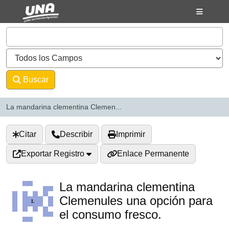
Saltar al contenido
VuFind
Buscar
Avanzado
La mandarina clementina Clemen...
Citar
Describir
Imprimir
Exportar Registro
Enlace Permanente
La mandarina clementina
Clemenules una opción para
el consumo fresco.