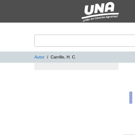
Mostrando
Saltar al contenido
1 - 1
Resultados de
1
VuFind
Autor
Carrillo, H. C.
Resultados de búsq