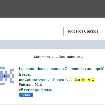
ueda - Carrillo, H. C.
Mostrando
1 - 1
Resultados de
1
La mandarina clementina Clemenules una opció
fresco.
por
Caicedo Arana, A.
,
Rosero, A. A.
,
Carrillo, H. C
.
Publicado 2018
Enlace del recurso
Artículo