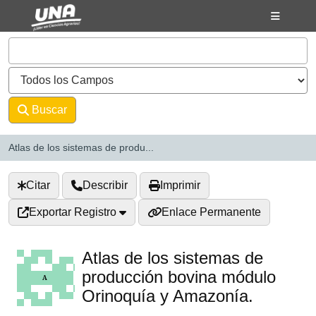
Saltar al contenido
VuFind
Buscar
Avanzado
Atlas de los sistemas de produ...
Citar
Describir
Imprimir
Exportar Registro
Enlace Permanente
Atlas de los sistemas de
producción bovina módulo
Orinoquía y Amazonía.