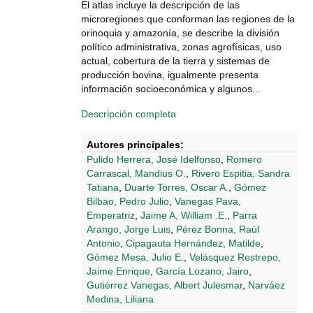
El atlas incluye la descripción de las
microregiones que conforman las regiones de la
orinoquia y amazonía, se describe la división
político administrativa, zonas agrofísicas, uso
actual, cobertura de la tierra y sistemas de
producción bovina, igualmente presenta
información socioeconómica y algunos...
Descripción completa
Autores principales:
Pulido Herrera, José Idelfonso
,
Romero
Carrascal, Mandius O.
,
Rivero Espitia, Sandra
Tatiana
,
Duarte Torres, Oscar A.
,
Gómez
Bilbao, Pedro Julio
,
Vanegas Pava,
Emperatriz
,
Jaime A, William .E.
,
Parra
Arango, Jorge Luis
,
Pérez Bonna, Raúl
Antonio
,
Cipagauta Hernández, Matilde
,
Gómez Mesa, Julio E.
,
Velásquez Restrepo,
Jaime Enrique
,
García Lozano, Jairo
,
Gutiérrez Vanegas, Albert Julesmar
,
Narváez
Medina, Liliana