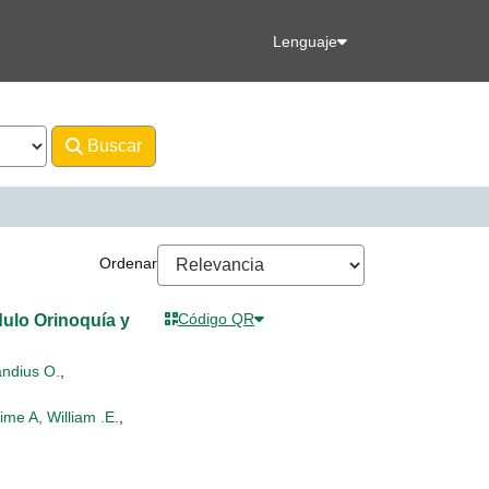
Lenguaje
Buscar
Avanzado
Liliana
Ordenar
Código QR
ulo Orinoquía y
ndius O.
,
ime A, William .E.
,
,