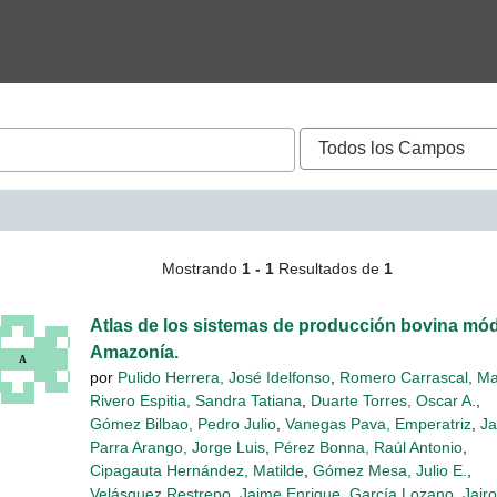
queda - Narváez Medina, 
Mostrando
1 - 1
Resultados de
1
Atlas de los sistemas de producción bovina mód
Amazonía.
por
Pulido Herrera, José Idelfonso
,
Romero Carrascal, Ma
Rivero Espitia, Sandra Tatiana
,
Duarte Torres, Oscar A.
,
Gómez Bilbao, Pedro Julio
,
Vanegas Pava, Emperatriz
,
Ja
Parra Arango, Jorge Luis
,
Pérez Bonna, Raúl Antonio
,
Cipagauta Hernández, Matilde
,
Gómez Mesa, Julio E.
,
Velásquez Restrepo, Jaime Enrique
,
García Lozano, Jairo