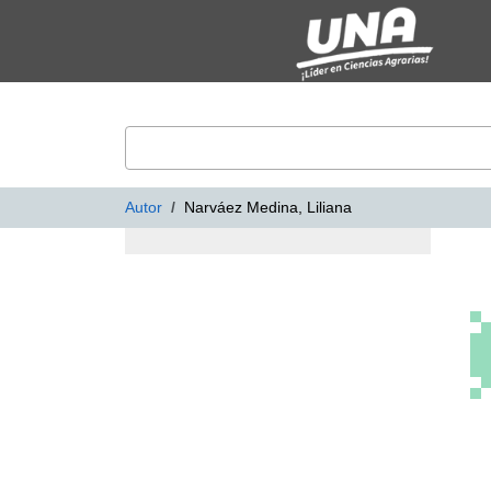
Mostrando
Saltar al contenido
1 - 1
Resultados de
1
VuFind
Autor
Narváez Medina, Liliana
Resultados de bús