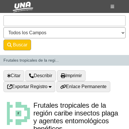
Saltar al contenido
VuFind
Buscar
Avanzado
Frutales tropicales de la regi...
Citar
Describir
Imprimir
Exportar Registro
Enlace Permanente
Frutales tropicales de la
región caribe insectos plaga
y agentes entomológicos
benéficos