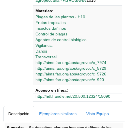
agropecuaria - AGROSAVIA
2018
Materias:
Plagas de las plantas - H10
Frutas tropicales
Insectos dañinos
Control de plagas
Agentes de control biológico
Vigilancia
Daños
Transversal
http://aims.fao.org/aos/agrovoc/c_7974
http://aims.fao.org/aos/agrovoc/c_5729
http://aims.fao.org/aos/agrovoc/c_5726
http://aims.fao.org/aos/agrovoc/c_920
Acceso en línea:
http://hdl.handle.net/20.500.12324/15090
Detalles Bibliográficos
Descripción
Ejemplares similares
Vista Equipo
Sumario:
Se describen algunos insectos dañinos de los