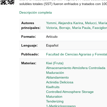
solubles totales (SST) fueron enfriados y tratados con 1
Descripción completa
Autores
Yommi, Alejandra Karina
,
Melucci, María
principales:
Victoria
,
Borrajo, María Paula
,
Fasciglio
Formato:
Artículo
Lenguaje:
Español
Publicado:
Facultad de Ciencias Agrarias y Foresta
Materias:
Kiwi (Fruta)
Almacenamiento Atmósfera Controlada
Maduración
Ablandamiento
Actinidia Deliciosa
Kiwifruits
Controlled Atmosphere Storage
Maturation
Tenderizing
1-Metilciclopropeno