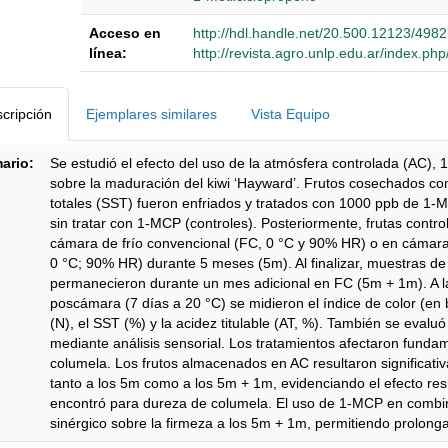
Acceso en
http://hdl.handle.net/20.500.12123/4982
línea:
http://revista.agro.unlp.edu.ar/index.ph
Detalles Bibliográficos
cripción
Ejemplares similares
Vista Equipo
ario:
Se estudió el efecto del uso de la atmósfera controlada (AC),
sobre la maduración del kiwi ‘Hayward’. Frutos cosechados co
totales (SST) fueron enfriados y tratados con 1000 ppb de 1
sin tratar con 1-MCP (controles). Posteriormente, frutas cont
cámara de frío convencional (FC, 0 °C y 90% HR) o en cámar
0 °C; 90% HR) durante 5 meses (5m). Al finalizar, muestras de
permanecieron durante un mes adicional en FC (5m + 1m). A l
poscámara (7 días a 20 °C) se midieron el índice de color (en b
(N), el SST (%) y la acidez titulable (AT, %). También se evalu
mediante análisis sensorial. Los tratamientos afectaron fundam
columela. Los frutos almacenados en AC resultaron significa
tanto a los 5m como a los 5m + 1m, evidenciando el efecto resi
encontró para dureza de columela. El uso de 1-MCP en combin
sinérgico sobre la firmeza a los 5m + 1m, permitiendo prolong