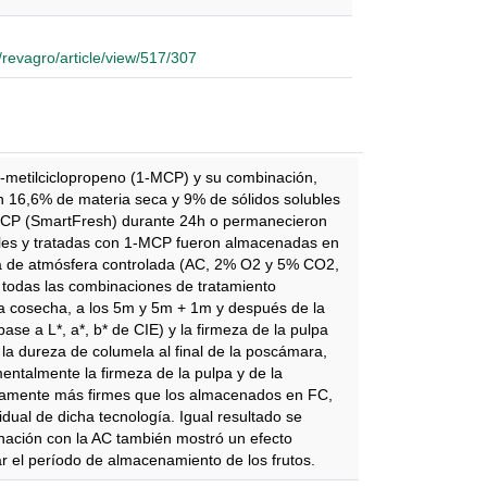
p/revagro/article/view/517/307
 1-metilciclopropeno (1-MCP) y su combinación,
n 16,6% de materia seca y 9% de sólidos solubles
-MCP (SmartFresh) durante 24h o permanecieron
roles y tratadas con 1-MCP fueron almacenadas en
a de atmósfera controlada (AC, 2% O2 y 5% CO2,
 todas las combinaciones de tratamiento
a cosecha, a los 5m y 5m + 1m y después de la
ase a L*, a*, b* de CIE) y la firmeza de la pulpa
ó la dureza de columela al final de la poscámara,
entalmente la firmeza de la pulpa y de la
tivamente más firmes que los almacenados en FC,
dual de dicha tecnología. Igual resultado se
ación con la AC también mostró un efecto
ar el período de almacenamiento de los frutos.