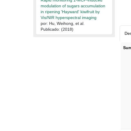
Rapid monitoring 1-MCP-induced
modulation of sugars accumulation
in ripening 'Hayward' kiwifruit by
Vis/NIR hyperspectral imaging
por: Hu, Weihong, et al.
Publicado: (2018)
Des
Sum