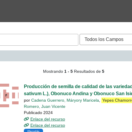
queda - Yepes Chamorro,
Mostrando
1 - 5
Resultados de
5
Producción de semilla de calidad de las varieda
sativum L.), Obonuco Andina y Obonuco San Isi
por
Cadena Guerrero, Máryory Maricela
,
Yepes Chamorro
Romero, Juan Vicente
Publicado 2024
Enlace del recurso
Enlace del recurso
Plegable