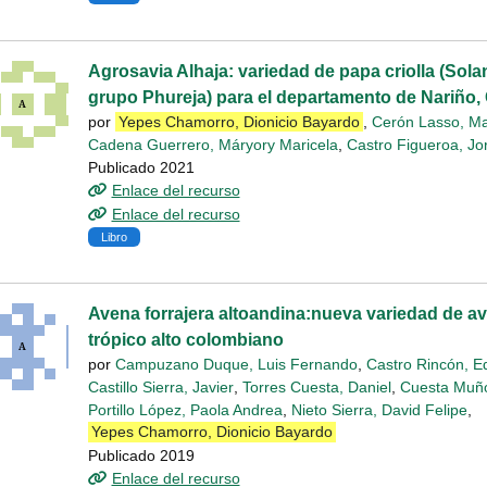
Agrosavia Alhaja: variedad de papa criolla (So
grupo Phureja) para el departamento de Nariño,
por
Yepes Chamorro, Dionicio Bayardo
,
Cerón Lasso, Ma
Cadena Guerrero, Máryory Maricela
,
Castro Figueroa, Jo
Publicado 2021
Enlace del recurso
Enlace del recurso
Libro
Avena forrajera altoandina:nueva variedad de ave
trópico alto colombiano
por
Campuzano Duque, Luis Fernando
,
Castro Rincón, E
Castillo Sierra, Javier
,
Torres Cuesta, Daniel
,
Cuesta Muño
Portillo López, Paola Andrea
,
Nieto Sierra, David Felipe
,
Yepes Chamorro, Dionicio Bayardo
Publicado 2019
Enlace del recurso