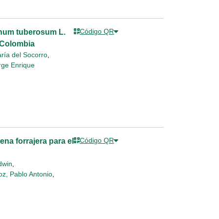
Código QR
lanum tuberosum L.
 Colombia
ría del Socorro
,
rge Enrique
Código QR
na forrajera para el
dwin
,
z, Pablo Antonio
,