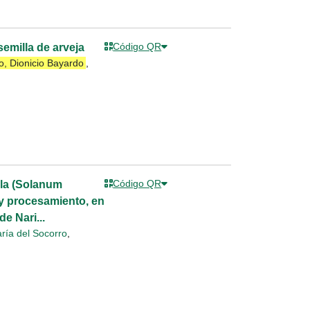
Código QR
emilla de arveja
, Dionicio Bayardo
,
Código QR
lla (Solanum
 y procesamiento, en
e Nari...
ría del Socorro
,