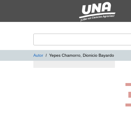
Mostrando
Saltar al contenido
1 - 5
Resultados de
5
VuFind
Autor
Yepes Chamorro, Dionicio Bayardo
Resultados de bús