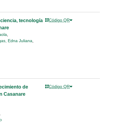
Código QR
ciencia, tecnología
nare
aola
,
gas, Edna Juliana
,
Código QR
lecimiento de
en Casanare
,
o