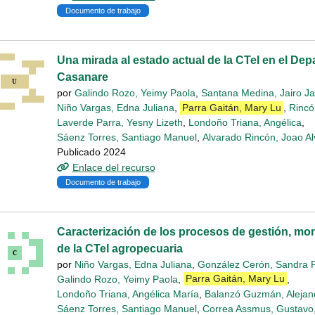
Documento de trabajo
Una mirada al estado actual de la CTeI en el De
Casanare
por
Galindo Rozo, Yeimy Paola
,
Santana Medina, Jairo Ja
Niño Vargas, Edna Juliana
,
Parra Gaitán, Mary Lu
,
Rincó
Laverde Parra, Yesny Lizeth
,
Londoño Triana, Angélica
,
Sáenz Torres, Santiago Manuel
,
Alvarado Rincón, Joao Al
Publicado 2024
Enlace del recurso
Documento de trabajo
Caracterización de los procesos de gestión, mon
de la CTeI agropecuaria
por
Niño Vargas, Edna Juliana
,
González Cerón, Sandra 
Galindo Rozo, Yeimy Paola
,
Parra Gaitán, Mary Lu
,
Londoño Triana, Angélica María
,
Balanzó Guzmán, Alejan
Sáenz Torres, Santiago Manuel
,
Correa Assmus, Gustavo