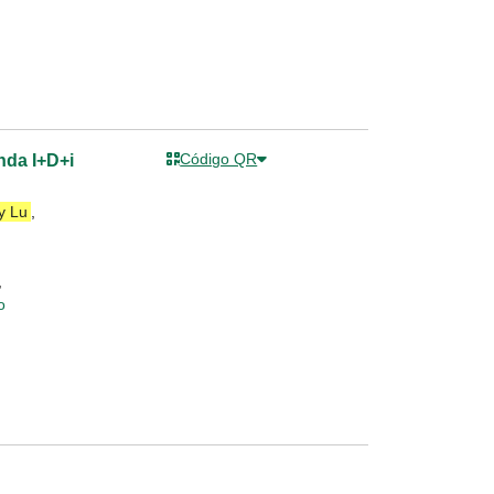
Código QR
nda I+D+i
y Lu
,
,
o