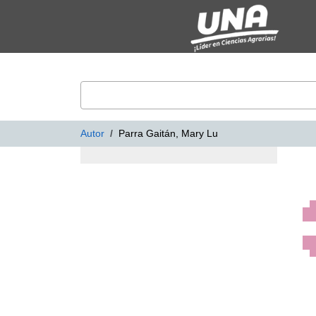
Mostrando
Saltar al contenido
1 - 6
Resultados de
6
VuFind
Autor
Parra Gaitán, Mary Lu
Resultados de bús