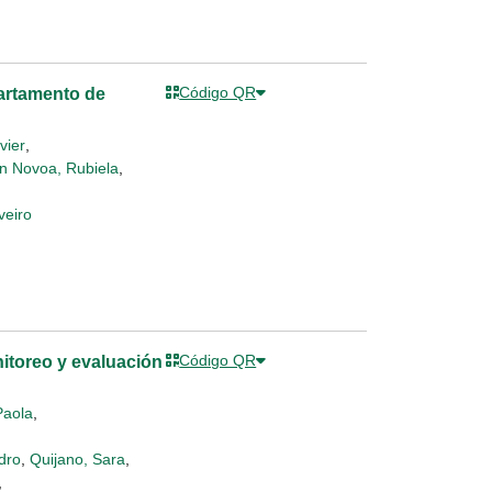
Código QR
partamento de
vier
,
n Novoa, Rubiela
,
veiro
Código QR
itoreo y evaluación
Paola
,
dro
,
Quijano, Sara
,
,