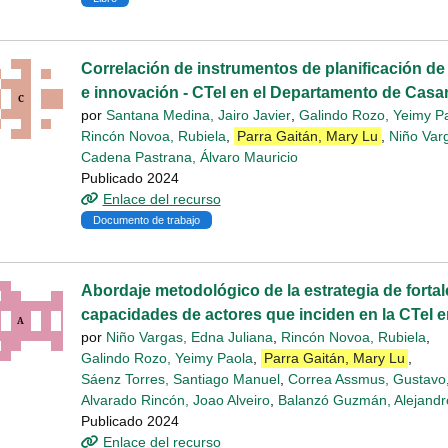
Correlación de instrumentos de planificación de 
e innovación - CTeI en el Departamento de Casa
por
Santana Medina, Jairo Javier
,
Galindo Rozo, Yeimy P
Rincón Novoa, Rubiela
,
Parra Gaitán, Mary Lu
,
Niño Var
Cadena Pastrana, Álvaro Mauricio
Publicado 2024
Enlace del recurso
Documento de trabajo
Abordaje metodológico de la estrategia de forta
capacidades de actores que inciden en la CTeI 
por
Niño Vargas, Edna Juliana
,
Rincón Novoa, Rubiela
,
Galindo Rozo, Yeimy Paola
,
Parra Gaitán, Mary Lu
,
Sáenz Torres, Santiago Manuel
,
Correa Assmus, Gustavo
Alvarado Rincón, Joao Alveiro
,
Balanzó Guzmán, Alejandr
Publicado 2024
Enlace del recurso