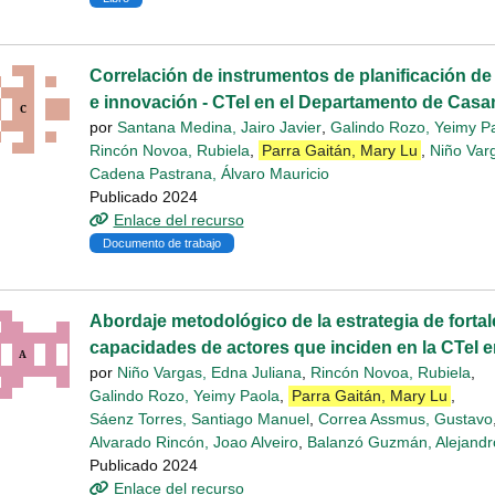
Correlación de instrumentos de planificación de 
e innovación - CTeI en el Departamento de Casa
por
Santana Medina, Jairo Javier
,
Galindo Rozo, Yeimy P
Rincón Novoa, Rubiela
,
Parra Gaitán, Mary Lu
,
Niño Var
Cadena Pastrana, Álvaro Mauricio
Publicado 2024
Enlace del recurso
Documento de trabajo
Abordaje metodológico de la estrategia de forta
capacidades de actores que inciden en la CTeI 
por
Niño Vargas, Edna Juliana
,
Rincón Novoa, Rubiela
,
Galindo Rozo, Yeimy Paola
,
Parra Gaitán, Mary Lu
,
Sáenz Torres, Santiago Manuel
,
Correa Assmus, Gustavo
Alvarado Rincón, Joao Alveiro
,
Balanzó Guzmán, Alejandr
Publicado 2024
Enlace del recurso