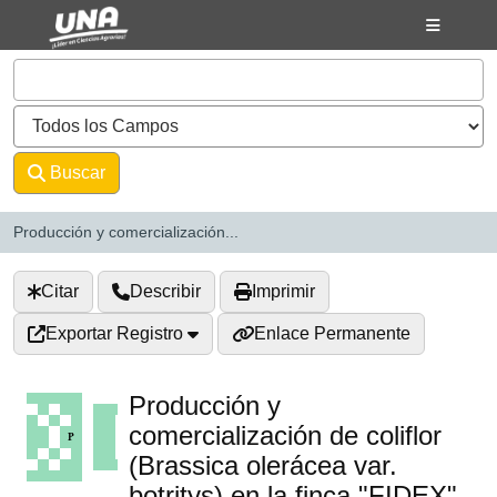
Saltar al contenido
VuFind
Buscar
Avanzado
Producción y comercialización...
Citar
Describir
Imprimir
Exportar Registro
Enlace Permanente
Producción y
comercialización de coliflor
(Brassica olerácea var.
botritys) en la finca "FIDEX",