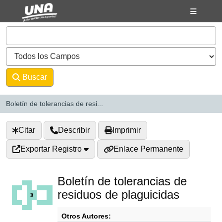
Saltar al contenido
VuFind
Buscar
Avanzado
Boletín de tolerancias de resi...
Citar
Describir
Imprimir
Exportar Registro
Enlace Permanente
Boletín de tolerancias de
residuos de plaguicidas
Otros Autores: