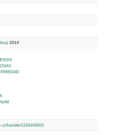
Rica)
2014
ENSIS
OSAS
FERMEDAD
A
ANUM
.ac.cr/handle/11554/5603