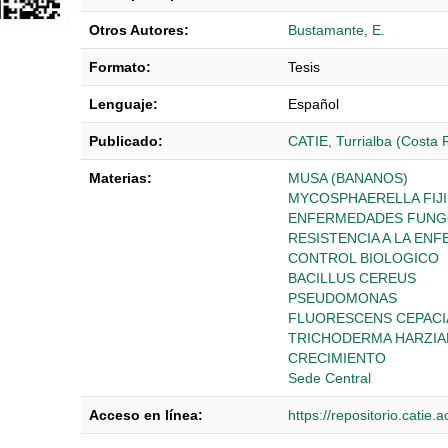
Otros Autores:
Bustamante, E.
Formato:
Tesis
Lenguaje:
Español
Publicado:
CATIE, Turrialba (Costa 
Materias:
MUSA (BANANOS)
MYCOSPHAERELLA FIJI
ENFERMEDADES FUNG
RESISTENCIA A LA EN
CONTROL BIOLOGICO
BACILLUS CEREUS
PSEUDOMONAS
FLUORESCENS CEPACI
TRICHODERMA HARZI
CRECIMIENTO
Sede Central
Acceso en línea:
https://repositorio.catie
Detalles Bibliográficos