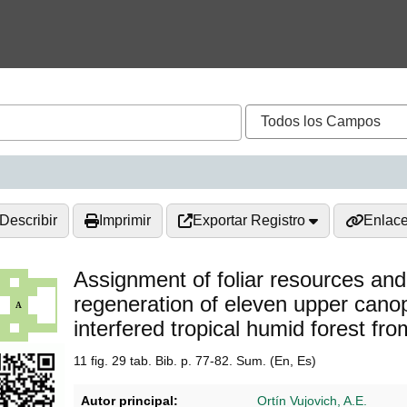
Describir
Imprimir
Exportar Registro
Enlac
Assignment of foliar resources and f
regeneration of eleven upper canop
interfered tropical humid forest fr
11 fig. 29 tab. Bib. p. 77-82. Sum. (En, Es)
Autor principal:
Ortín Vujovich, A.E.