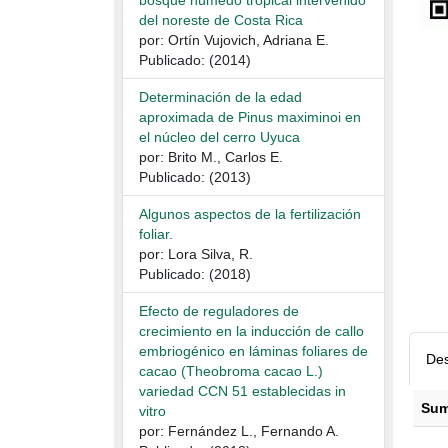
bosque húmedo tropical intervenido
del noreste de Costa Rica
por: Ortín Vujovich, Adriana E.
Publicado: (2014)
Determinación de la edad
aproximada de Pinus maximinoi en
el núcleo del cerro Uyuca
por: Brito M., Carlos E.
Publicado: (2013)
Algunos aspectos de la fertilización
foliar.
por: Lora Silva, R.
Publicado: (2018)
Efecto de reguladores de
crecimiento en la inducción de callo
embriogénico en láminas foliares de
Des
cacao (Theobroma cacao L.)
variedad CCN 51 establecidas in
Sum
vitro
por: Fernández L., Fernando A.
Descr