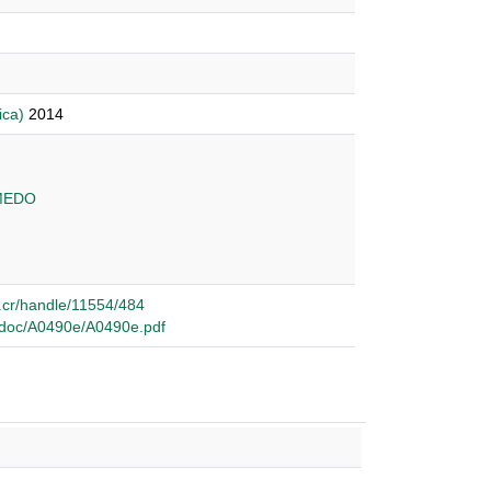
ica)
2014
MEDO
ac.cr/handle/11554/484
repdoc/A0490e/A0490e.pdf