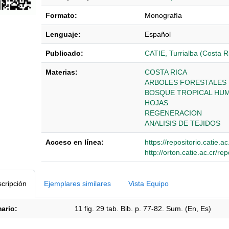
Formato:
Monografía
Lenguaje:
Español
Publicado:
CATIE, Turrialba (Costa R
Materias:
COSTA RICA
ARBOLES FORESTALES
BOSQUE TROPICAL HU
HOJAS
REGENERACION
ANALISIS DE TEJIDOS
Acceso en línea:
https://repositorio.catie.
http://orton.catie.ac.cr/
Detalles Bibliográficos
cripción
Ejemplares similares
Vista Equipo
ario:
11 fig. 29 tab. Bib. p. 77-82. Sum. (En, Es)
ipción