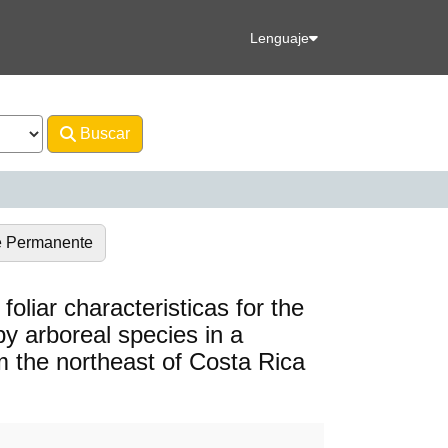
Lenguaje
Buscar
Avanzado
e Permanente
oliar characteristicas for the
y arboreal species in a
om the northeast of Costa Rica