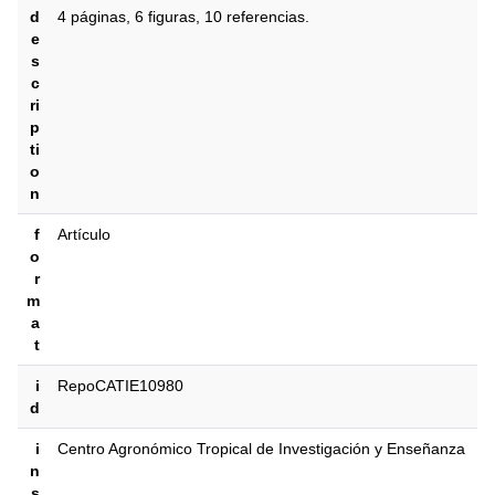
d
4 páginas, 6 figuras, 10 referencias.
e
s
c
ri
p
ti
o
n
f
Artículo
o
r
m
a
t
i
RepoCATIE10980
d
i
Centro Agronómico Tropical de Investigación y Enseñanza
n
s