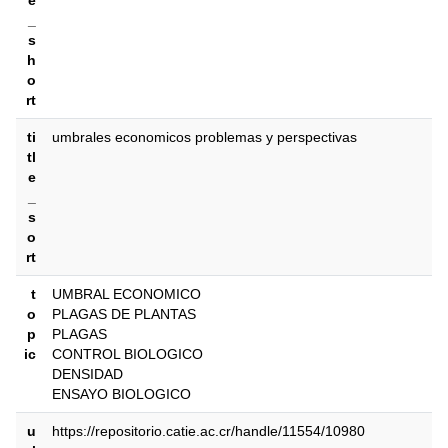
e
_
s
h
o
rt
ti
umbrales economicos problemas y perspectivas
tl
e
_
s
o
rt
t
UMBRAL ECONOMICO
o
PLAGAS DE PLANTAS
p
PLAGAS
ic
CONTROL BIOLOGICO
DENSIDAD
ENSAYO BIOLOGICO
u
https://repositorio.catie.ac.cr/handle/11554/10980