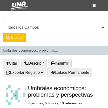
Saltar al contenido
VuFind
Buscar
Avanzado
Umbrales económicos: problemas...
Citar
Describir
Imprimir
Exportar Registro
Enlace Permanente
Umbrales económicos:
problemas y perspectivas
4 páginas, 6 figuras, 10 referencias.