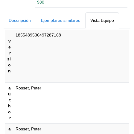
980
Detalles Bibliográficos
Descripción
Ejemplares similares
Vista Equipo
_
1855489536497287168
v
e
r
si
o
n
_
a
Rosset, Peter
u
t
h
o
r
a
Rosset, Peter