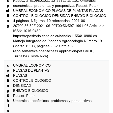
s
RepoCATIE109802021-12-22T17:37:10Z Umbrales
p
económicos: problemas y perspectivas Rosset, Peter
el
UMBRAL ECONOMICO PLAGAS DE PLANTAS PLAGAS
li
CONTROL BIOLOGICO DENSIDAD ENSAYO BIOLOGICO
n
4 páginas, 6 figuras, 10 referencias. 2021-06-
g
20T00:56:59Z 2021-06-20T00:56:59Z 1991-03 Artículo e-
ISSN: 1016-0469
https://repositorio.catie.ac.cr/handle/11554/10980 es
Manejo Integrado de Plagas y Agroecología Número 19
(Marzo 1991), páginas 26-29 info:eu-
repo/semantics/openAccess application/pdf CATIE,
Turrialba (Costa Rica)
s
UMBRAL ECONOMICO
p
PLAGAS DE PLANTAS
el
PLAGAS
li
CONTROL BIOLOGICO
n
DENSIDAD
g
ENSAYO BIOLOGICO
S
Rosset, Peter
h
Umbrales económicos: problemas y perspectivas
i
n