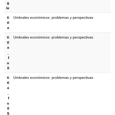
g
le
ti
Umbrales económicos: problemas y perspectivas
tl
e
ti
Umbrales económicos: problemas y perspectivas
tl
e
_
f
u
ll
ti
Umbrales económicos: problemas y perspectivas
tl
e
_
f
u
ll
S