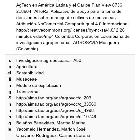
AgTech en América Latina y el Caribe Plan View 8736
218604 °AHoRa: Aplicativo de apoyo para la toma de
decisiones sobre manejo de cultivos de musáceas
Atribución-NoComercial-CompartirIgual 4.0 Internacional
http://creativecommons.org/licenses/by-nc-sa/4.0/ 2:26
minutos video/mp4 Colombia Corporación colombiana de
investigación agropecuaria - AGROSAVIA Mosquera
(Colombia)
s
Investigación agropecuaria - A50
p
Agricultura
el
Sostenibilidad
li
Musaceae
n
Modelo de explotación
g
Transversal
S
http://aims.fao.org/aos/agrovoc/c_203
h
http://aims.fao.org/aos/agrovoc/c_33560
i
http://aims.fao.org/aos/agrovoc/c_4998
n
http://aims.fao.org/aos/agrovoc/c_10749
g
Bolaños Benavides, Martha Marina
le
Yacomelo Hernández, Marlon José
Chavarro Rodríguez, Carmen Lorena