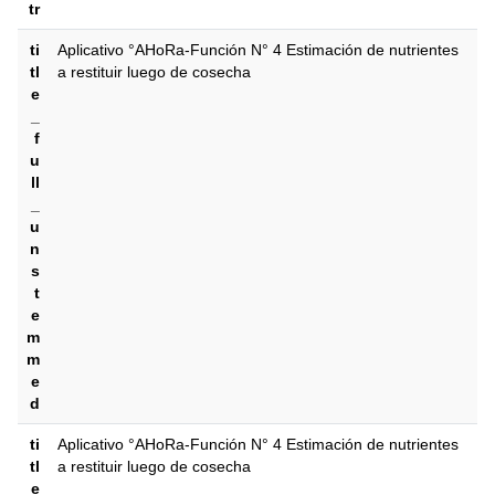
tr
ti
Aplicativo °AHoRa-Función N° 4 Estimación de nutrientes
tl
a restituir luego de cosecha
e
_
f
u
ll
_
u
n
s
t
e
m
m
e
d
ti
Aplicativo °AHoRa-Función N° 4 Estimación de nutrientes
tl
a restituir luego de cosecha
e