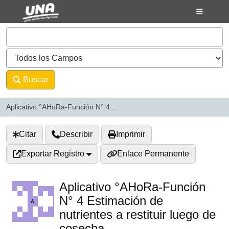
Saltar al contenido
VuFind
Buscar
Avanzado
Aplicativo °AHoRa-Función N° 4...
Citar
Describir
Imprimir
Exportar Registro
Enlace Permanente
Aplicativo °AHoRa-Función
N° 4 Estimación de
nutrientes a restituir luego de
cosecha