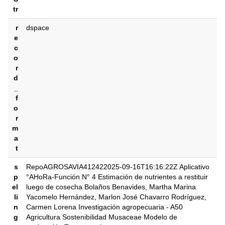
tr
r
dspace
e
c
o
r
d
_
f
o
r
m
a
t
s
RepoAGROSAVIA412422025-09-16T16:16:22Z Aplicativo
p
°AHoRa-Función N° 4 Estimación de nutrientes a restituir
el
luego de cosecha Bolaños Benavides, Martha Marina
li
Yacomelo Hernández, Marlon José Chavarro Rodríguez,
n
Carmen Lorena Investigación agropecuaria - A50
g
Agricultura Sostenibilidad Musaceae Modelo de