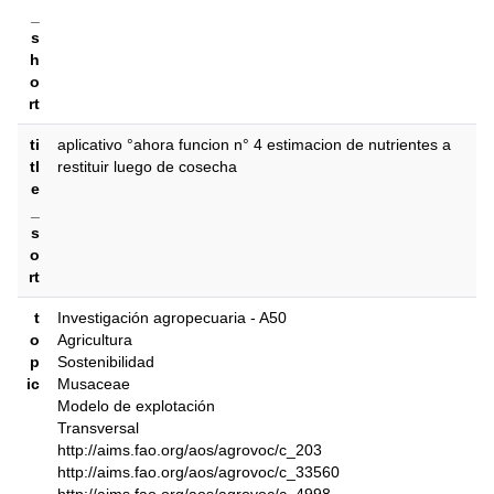
_
s
h
o
rt
ti
aplicativo °ahora funcion n° 4 estimacion de nutrientes a
tl
restituir luego de cosecha
e
_
s
o
rt
t
Investigación agropecuaria - A50
o
Agricultura
p
Sostenibilidad
ic
Musaceae
Modelo de explotación
Transversal
http://aims.fao.org/aos/agrovoc/c_203
http://aims.fao.org/aos/agrovoc/c_33560