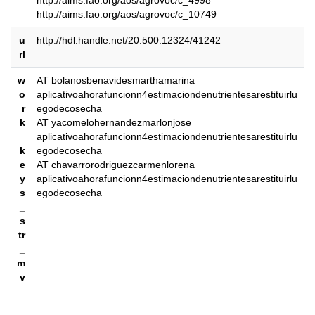
http://aims.fao.org/aos/agrovoc/c_4998
http://aims.fao.org/aos/agrovoc/c_10749
u
http://hdl.handle.net/20.500.12324/41242
rl
w
AT bolanosbenavidesmarthamarina
o
aplicativoahorafuncionn4estimaciondenutrientesarestituirlu
r
egodecosecha
k
AT yacomelohernandezmarlonjose
_
aplicativoahorafuncionn4estimaciondenutrientesarestituirlu
k
egodecosecha
e
AT chavarrorodriguezcarmenlorena
y
aplicativoahorafuncionn4estimaciondenutrientesarestituirlu
s
egodecosecha
_
s
tr
_
m
v