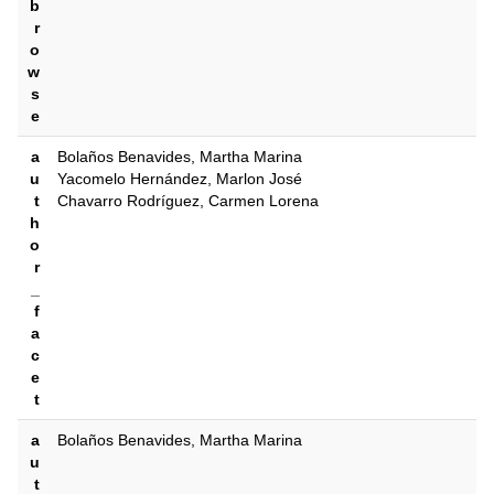
b
r
o
w
s
e
a
Bolaños Benavides, Martha Marina
u
Yacomelo Hernández, Marlon José
t
Chavarro Rodríguez, Carmen Lorena
h
o
r
_
f
a
c
e
t
a
Bolaños Benavides, Martha Marina
u
t