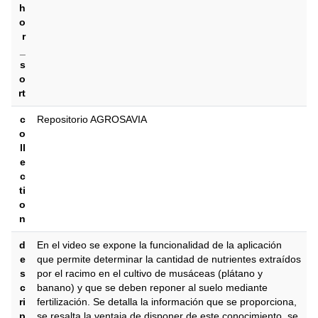
h
o
r
_
s
o
rt
c
Repositorio AGROSAVIA
o
ll
e
c
ti
o
n
d
En el video se expone la funcionalidad de la aplicación
e
que permite determinar la cantidad de nutrientes extraídos
s
por el racimo en el cultivo de musáceas (plátano y
c
banano) y que se deben reponer al suelo mediante
ri
fertilización. Se detalla la información que se proporciona,
p
se resalta la ventaja de disponer de este conocimiento, se