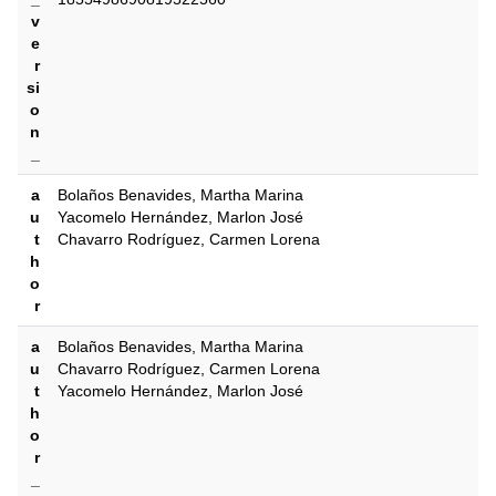
v
e
r
si
o
n
_
a
Bolaños Benavides, Martha Marina
u
Yacomelo Hernández, Marlon José
t
Chavarro Rodríguez, Carmen Lorena
h
o
r
a
Bolaños Benavides, Martha Marina
u
Chavarro Rodríguez, Carmen Lorena
t
Yacomelo Hernández, Marlon José
h
o
r
_