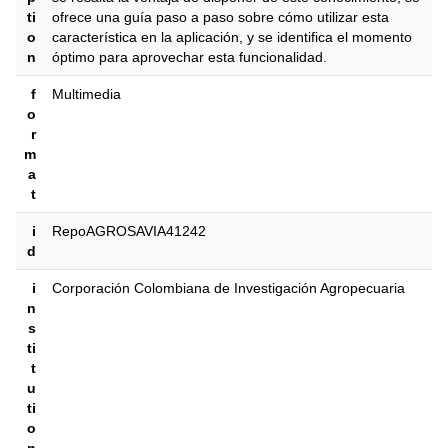
ti
ofrece una guía paso a paso sobre cómo utilizar esta
o
característica en la aplicación, y se identifica el momento
n
óptimo para aprovechar esta funcionalidad.
f
Multimedia
o
r
m
a
t
i
RepoAGROSAVIA41242
d
i
Corporación Colombiana de Investigación Agropecuaria
n
s
ti
t
u
ti
o