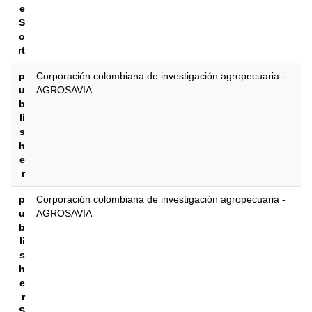
e
S
o
rt
p
Corporación colombiana de investigación agropecuaria -
u
AGROSAVIA
b
li
s
h
e
r
p
Corporación colombiana de investigación agropecuaria -
u
AGROSAVIA
b
li
s
h
e
r
S