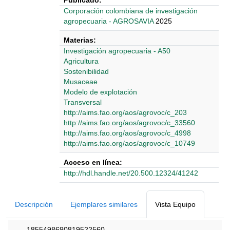
Publicado:
Corporación colombiana de investigación
agropecuaria - AGROSAVIA
2025
Materias:
Investigación agropecuaria - A50
Agricultura
Sostenibilidad
Musaceae
Modelo de explotación
Transversal
http://aims.fao.org/aos/agrovoc/c_203
http://aims.fao.org/aos/agrovoc/c_33560
http://aims.fao.org/aos/agrovoc/c_4998
http://aims.fao.org/aos/agrovoc/c_10749
Acceso en línea:
http://hdl.handle.net/20.500.12324/41242
Detalles Bibliográficos
Descripción
Ejemplares similares
Vista Equipo
_
1855498690819522560