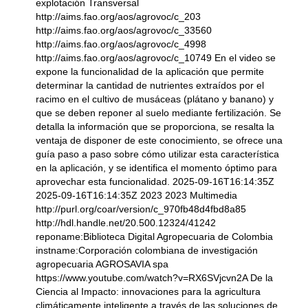
explotación Transversal
http://aims.fao.org/aos/agrovoc/c_203
http://aims.fao.org/aos/agrovoc/c_33560
http://aims.fao.org/aos/agrovoc/c_4998
http://aims.fao.org/aos/agrovoc/c_10749 En el video se
expone la funcionalidad de la aplicación que permite
determinar la cantidad de nutrientes extraídos por el
racimo en el cultivo de musáceas (plátano y banano) y
que se deben reponer al suelo mediante fertilización. Se
detalla la información que se proporciona, se resalta la
ventaja de disponer de este conocimiento, se ofrece una
guía paso a paso sobre cómo utilizar esta característica
en la aplicación, y se identifica el momento óptimo para
aprovechar esta funcionalidad. 2025-09-16T16:14:35Z
2025-09-16T16:14:35Z 2023 2023 Multimedia
http://purl.org/coar/version/c_970fb48d4fbd8a85
http://hdl.handle.net/20.500.12324/41242
reponame:Biblioteca Digital Agropecuaria de Colombia
instname:Corporación colombiana de investigación
agropecuaria AGROSAVIA spa
https://www.youtube.com/watch?v=RX6SVjcvn2A De la
Ciencia al Impacto: innovaciones para la agricultura
climáticamente inteligente a través de las soluciones de