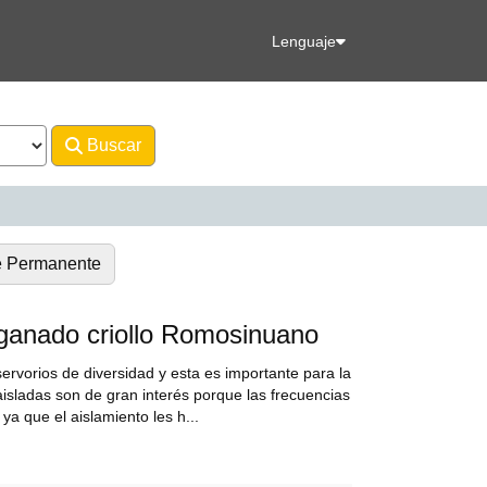
Lenguaje
Buscar
Avanzado
e Permanente
l ganado criollo Romosinuano
servorios de diversidad y esta es importante para la
aisladas son de gran interés porque las frecuencias
 que el aislamiento les h...