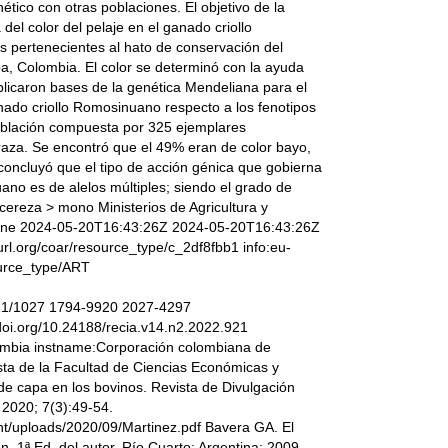
ético con otras poblaciones. El objetivo de la
 del color del pelaje en el ganado criollo
s pertenecientes al hato de conservación del
a, Colombia. El color se determinó con la ayuda
plicaron bases de la genética Mendeliana para el
anado criollo Romosinuano respecto a los fenotipos
población compuesta por 325 ejemplares
raza. Se encontró que el 49% eran de color bayo,
oncluyó que el tipo de acción génica que gobierna
uano es de alelos múltiples; siendo el grado de
cereza > mono Ministerios de Agricultura y
arne 2024-05-20T16:43:26Z 2024-05-20T16:43:26Z
/purl.org/coar/resource_type/c_2df8fbb1 info:eu-
source_type/ART
w/921/1027 1794-9920 2027-4297
/doi.org/10.24188/recia.v14.n2.2022.921
lombia instname:Corporación colombiana de
ta de la Facultad de Ciencias Económicas y
de capa en los bovinos. Revista de Divulgación
 2020; 7(3):49-54.
nt/uploads/2020/09/Martinez.pdf Bavera GA. El
n, 1ª Ed. del autor, Río Cuarto: Argentina; 2009.