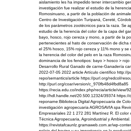
aislamiento les ha impedido tener intercambio gen
investigación fue realizar el estudio de la herencia
Romosinuano, a partir de la población de animale
Centro de Investigación Turipaná, Cereté, Córdob
de los parámetros zootécnicos para la raza. Se a
estudio de la herencia del color de la capa del g
bayo, hosco, rojo cereza y mono, a partir de la 
pertenecientes al hato de conservación de dicha 
el 25% hosco, 15% rojo cereza y 11% mono y se c
la herencia del color del pelo en la raza Romosin
dominancia de los fenotipos: bayo > hosco > rojo 
Desarrollo Rural Ganado de carne-Ganadería c
2022-07-05 2022 article Artículo científico http:/
repo/semantics/article https://purl.org/redcol/re
http://purl.org/coar/version/c_970fb48d4fbd8a85
https://recia.edu.co/index.php/recia/article/vie
http://hdl.handle.net/20.500.12324/39374 https:/
reponame:Biblioteca Digital Agropecuaria de Co
investigación agropecuaria AGROSAVIA spa Revis
Empresariales 22 1 272 281 Martínez R. El color 
Técnica Agropecuaria, Agroindustrial y Ambiental.
https://revistafcaunlz.gramaweb.com.ar/wp-conte
pelaje del bovino y su importancia en la producció