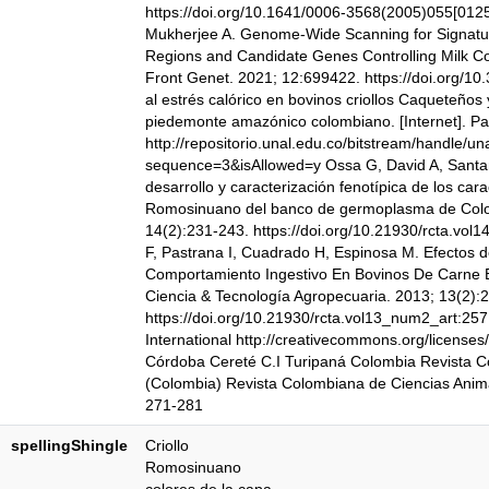
https://doi.org/10.1641/0006-3568(2005)055[0125
Mukherjee A. Genome-Wide Scanning for Signatur
Regions and Candidate Genes Controlling Milk Com
Front Genet. 2021; 12:699422. https://doi.org/1
al estrés calórico en bovinos criollos Caqueteños
piedemonte amazónico colombiano. [Internet]. Pa
http://repositorio.unal.edu.co/bitstream/handle/
sequence=3&isAllowed=y Ossa G, David A, Santan
desarrollo y caracterización fenotípica de los car
Romosinuano del banco de germoplasma de Colom
14(2):231-243. https://doi.org/10.21930/rcta.vol
F, Pastrana I, Cuadrado H, Espinosa M. Efectos 
Comportamiento Ingestivo En Bovinos De Carne En
Ciencia & Tecnología Agropecuaria. 2013; 13(2):
https://doi.org/10.21930/rcta.vol13_num2_art:25
International http://creativecommons.org/licenses/
Córdoba Cereté C.I Turipaná Colombia Revista C
(Colombia) Revista Colombiana de Ciencias Animal
271-281
spellingShingle
Criollo
Romosinuano