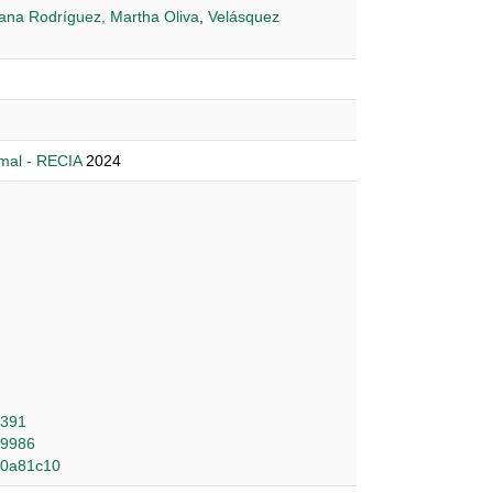
ana Rodríguez, Martha Oliva
,
Velásquez
mal - RECIA
2024
1391
49986
_a0a81c10