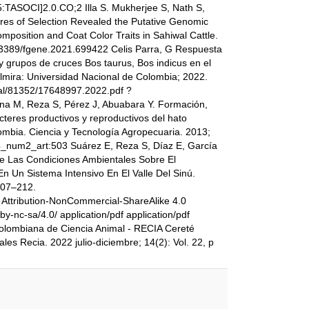
:TASOCI]2.0.CO;2 Illa S. Mukherjee S, Nath S,
es of Selection Revealed the Putative Genomic
position and Coat Color Traits in Sahiwal Cattle.
0.3389/fgene.2021.699422 Celis Parra, G Respuesta
 y grupos de cruces Bos taurus, Bos indicus en el
lmira: Universidad Nacional de Colombia; 2022.
unal/81352/17648997.2022.pdf ?
a M, Reza S, Pérez J, Abuabara Y. Formación,
acteres productivos y reproductivos del hato
bia. Ciencia y Tecnología Agropecuaria. 2013;
14_num2_art:503 Suárez E, Reza S, Díaz E, García
de Las Condiciones Ambientales Sobre El
 Un Sistema Intensivo En El Valle Del Sinú.
207–212.
7 Attribution-NonCommercial-ShareAlike 4.0
by-nc-sa/4.0/ application/pdf application/pdf
olombiana de Ciencia Animal - RECIA Cereté
es Recia. 2022 julio-diciembre; 14(2): Vol. 22, p