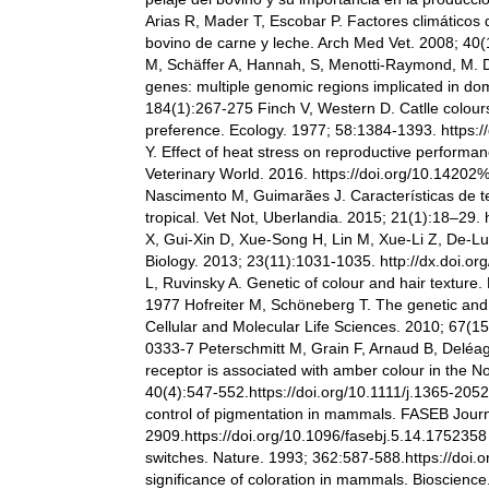
Arias R, Mader T, Escobar P. Factores climático
bovino de carne y leche. Arch Med Vet. 2008; 40(1
M, Schäffer A, Hannah, S, Menotti-Raymond, M. 
genes: multiple genomic regions implicated in dom
184(1):267-275 Finch V, Western D. Catlle colours 
preference. Ecology. 1977; 58:1384-1393. https:
Y. Effect of heat stress on reproductive performan
Veterinary World. 2016. https://doi.org/10.142
Nascimento M, Guimarães J. Características de 
tropical. Vet Not, Uberlandia. 2015; 21(1):18–29
X, Gui-Xin D, Xue-Song H, Lin M, Xue-Li Z, De-Lu Z
Biology. 2013; 23(11):1031-1035. http://dx.doi.o
L, Ruvinsky A. Genetic of colour and hair texture
1977 Hofreiter M, Schöneberg T. The genetic and ev
Cellular and Molecular Life Sciences. 2010; 67(1
0333-7 Peterschmitt M, Grain F, Arnaud B, Deléag
receptor is associated with amber colour in the N
40(4):547-552.https://doi.org/10.1111/j.1365-20
control of pigmentation in mammals. FASEB Journ
2909.https://doi.org/10.1096/fasebj.5.14.1752358
switches. Nature. 1993; 362:587-588.https://doi
significance of coloration in mammals. Bioscience