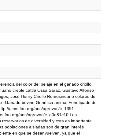
ia del color del pelaje en el ganado criollo
nuano creole cattle Ossa Saraz, Gustavo Alfonso
gos, José Henry Criollo Romosinuano colores de
ípico Ganado bovino Genética animal Fenotipado de
ttp://aims.fao.org/aos/agrovoc/c_1391
aims.fao.org/aos/agrovoc/c_a0a81c10 Las
s reservorios de diversidad y esta es importante
Las poblaciones aisladas son de gran interés
iente en que se desenvuelven, ya que el