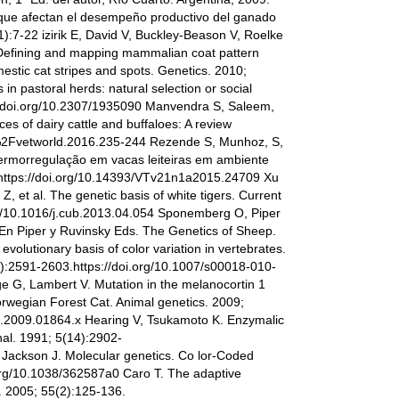
s que afectan el desempeño productivo del ganado
):7-22 izirik E, David V, Buckley-Beason V, Roelke
Defining and mapping mammalian coat pattern
estic cat stripes and spots. Genetics. 2010;
in pastoral herds: natural selection or social
//doi.org/10.2307/1935090 Manvendra S, Saleem,
ces of dairy cattle and buffaloes: A review
02%2Fvetworld.2016.235-244 Rezende S, Munhoz, S,
termorregulação em vacas leiteiras em ambiente
. https://doi.org/10.14393/VTv21n1a2015.24709 Xu
, et al. The genetic basis of white tigers. Current
rg/10.1016/j.cub.2013.04.054 Sponemberg O, Piper
. En Piper y Ruvinsky Eds. The Genetics of Sheep.
olutionary basis of color variation in vertebrates.
5):2591-2603.https://doi.org/10.1007/s00018-010-
e G, Lambert V. Mutation in the melanocortin 1
orwegian Forest Cat. Animal genetics. 2009;
52.2009.01864.x Hearing V, Tsukamoto K. Enzymalic
al. 1991; 5(14):2902-
 Jackson J. Molecular genetics. Co lor-Coded
.org/10.1038/362587a0 Caro T. The adaptive
. 2005; 55(2):125-136.