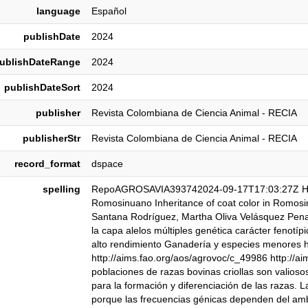
language
Español
publishDate
2024
ublishDateRange
2024
publishDateSort
2024
publisher
Revista Colombiana de Ciencia Animal - RECIA
publisherStr
Revista Colombiana de Ciencia Animal - RECIA
record_format
dspace
spelling
RepoAGROSAVIA393742024-09-17T17:03:27Z Herenc
Romosinuano Inheritance of coat color in Romosi
Santana Rodríguez, Martha Oliva Velásquez Pena
la capa alelos múltiples genética carácter fenot
alto rendimiento Ganadería y especies menores h
http://aims.fao.org/aos/agrovoc/c_49986 http://
poblaciones de razas bovinas criollas son valioso
para la formación y diferenciación de las razas. 
porque las frecuencias génicas dependen del amb