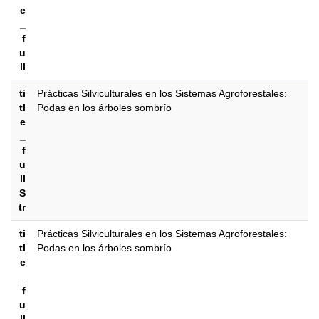
e
_
f
u
ll
ti
Prácticas Silviculturales en los Sistemas Agroforestales:
tl
Podas en los árboles sombrío
e
_
f
u
ll
S
tr
ti
Prácticas Silviculturales en los Sistemas Agroforestales:
tl
Podas en los árboles sombrío
e
_
f
u