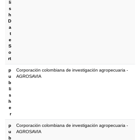
li
s
h
D
a
t
e
S
o
rt
p
Corporación colombiana de investigación agropecuaria -
u
AGROSAVIA
b
li
s
h
e
r
p
Corporación colombiana de investigación agropecuaria -
u
AGROSAVIA
b