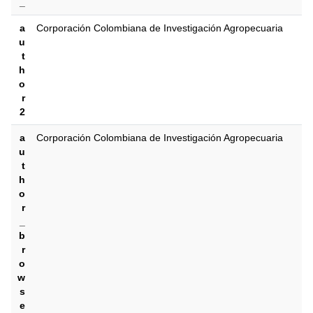
_
a
Corporación Colombiana de Investigación Agropecuaria
u
t
h
o
r
2
a
Corporación Colombiana de Investigación Agropecuaria
u
t
h
o
r
_
b
r
o
w
s
e