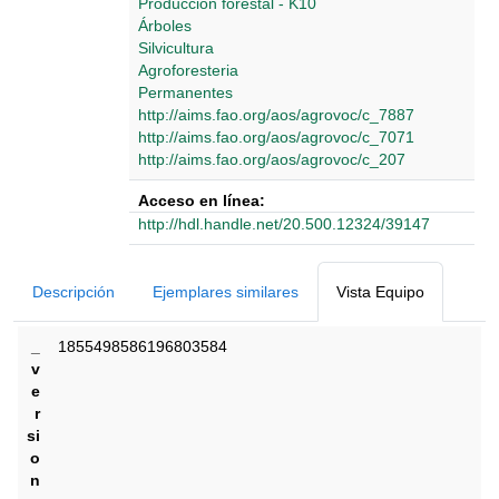
Producción forestal - K10
Árboles
Silvicultura
Agroforesteria
Permanentes
http://aims.fao.org/aos/agrovoc/c_7887
http://aims.fao.org/aos/agrovoc/c_7071
http://aims.fao.org/aos/agrovoc/c_207
Acceso en línea:
http://hdl.handle.net/20.500.12324/39147
Detalles Bibliográficos
Descripción
Ejemplares similares
Vista Equipo
_
1855498586196803584
v
e
r
si
o
n