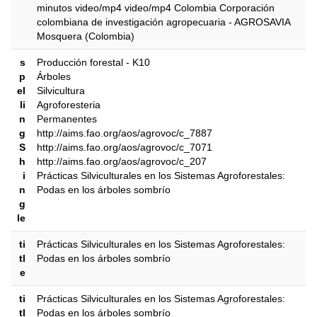
minutos video/mp4 video/mp4 Colombia Corporación
colombiana de investigación agropecuaria - AGROSAVIA
Mosquera (Colombia)
s
Producción forestal - K10
p
Árboles
el
Silvicultura
li
Agroforesteria
n
Permanentes
g
http://aims.fao.org/aos/agrovoc/c_7887
S
http://aims.fao.org/aos/agrovoc/c_7071
h
http://aims.fao.org/aos/agrovoc/c_207
i
Prácticas Silviculturales en los Sistemas Agroforestales:
n
Podas en los árboles sombrío
g
le
ti
Prácticas Silviculturales en los Sistemas Agroforestales:
tl
Podas en los árboles sombrío
e
ti
Prácticas Silviculturales en los Sistemas Agroforestales:
tl
Podas en los árboles sombrío