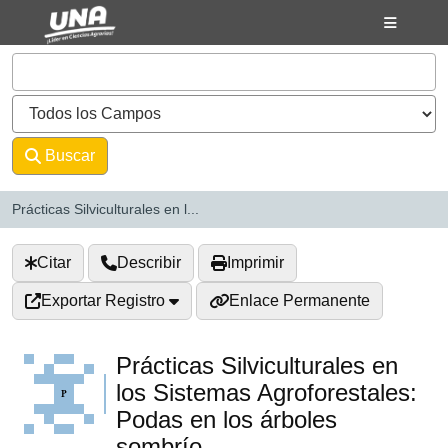
Saltar al contenido
VuFind
Buscar
Avanzado
Prácticas Silviculturales en l...
Citar
Describir
Imprimir
Exportar Registro
Enlace Permanente
Prácticas Silviculturales en
los Sistemas Agroforestales:
Podas en los árboles
sombrío