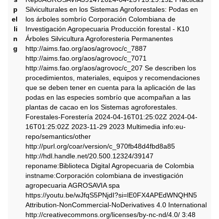
p
Silviculturales en los Sistemas Agroforestales: Podas en
el
los árboles sombrío Corporación Colombiana de
li
Investigación Agropecuaria Producción forestal - K10
n
Árboles Silvicultura Agroforesteria Permanentes
g
http://aims.fao.org/aos/agrovoc/c_7887
http://aims.fao.org/aos/agrovoc/c_7071
http://aims.fao.org/aos/agrovoc/c_207 Se describen los
procedimientos, materiales, equipos y recomendaciones
que se deben tener en cuenta para la aplicación de las
podas en las especies sombrío que acompañan a las
plantas de cacao en los Sistemas agroforestales.
Forestales-Forestería 2024-04-16T01:25:02Z 2024-04-
16T01:25:02Z 2023-11-29 2023 Multimedia info:eu-
repo/semantics/other
http://purl.org/coar/version/c_970fb48d4fbd8a85
http://hdl.handle.net/20.500.12324/39147
reponame:Biblioteca Digital Agropecuaria de Colombia
instname:Corporación colombiana de investigación
agropecuaria AGROSAVIA spa
https://youtu.be/wJfqS5PNjdI?si=lE0FX4APEdWNQHN5
Attribution-NonCommercial-NoDerivatives 4.0 International
http://creativecommons.org/licenses/by-nc-nd/4.0/ 3:48