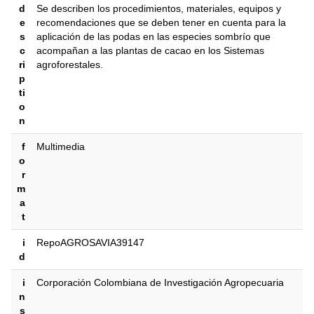
d
Se describen los procedimientos, materiales, equipos y
e
recomendaciones que se deben tener en cuenta para la
s
aplicación de las podas en las especies sombrío que
c
acompañan a las plantas de cacao en los Sistemas
ri
agroforestales.
p
ti
o
n
f
Multimedia
o
r
m
a
t
i
RepoAGROSAVIA39147
d
i
Corporación Colombiana de Investigación Agropecuaria
n
s