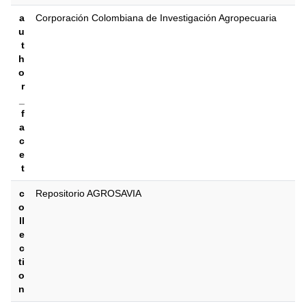
a
Corporación Colombiana de Investigación Agropecuaria
u
t
h
o
r
_
f
a
c
e
t
c
Repositorio AGROSAVIA
o
ll
e
c
ti
o
n