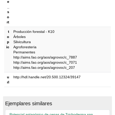
e
_
s
o
rt
t
Producción forestal - K10
o
Árboles
p
Silvicultura
ic
Agroforesteria
Permanentes
http://aims.fao.org/aos/agrovoc/c_7887
http://aims.fao.org/aos/agrovoc/c_7071
http://aims.fao.org/aos/agrovoc/c_207
u
http://hdl.handle.net/20.500.12324/39147
rl
Ejemplares similares
Potencial antagónico de cepas de Trichoderma spp.,