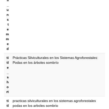
ll
_
u
n
s
t
e
m
m
e
d
ti
Prácticas Silviculturales en los Sistemas Agroforestales:
tl
Podas en los árboles sombrío
e
_
s
h
o
rt
ti
practicas silviculturales en los sistemas agroforestales
tl
podas en los arboles sombrio