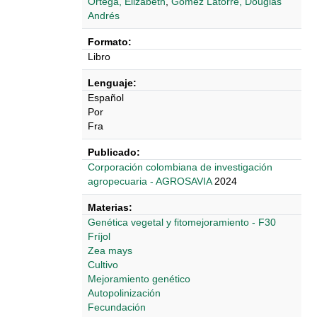
Ortega, Elizabeth
,
Gómez Latorre, Douglas
Andrés
Formato:
Libro
Lenguaje:
Español
Por
Fra
Publicado:
Corporación colombiana de investigación
agropecuaria - AGROSAVIA
2024
Materias:
Genética vegetal y fitomejoramiento - F30
Fríjol
Zea mays
Cultivo
Mejoramiento genético
Autopolinización
Fecundación