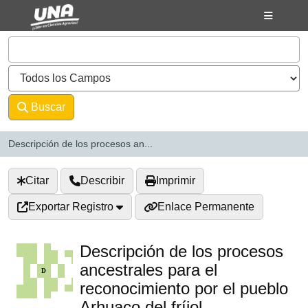
Saltar al contenido
VuFind
Buscar
Avanzado
Descripción de los procesos an...
Citar
Describir
Imprimir
Exportar Registro
Enlace Permanente
Descripción de los procesos
ancestrales para el
reconocimiento por el pueblo
Arhuaco del fríjol