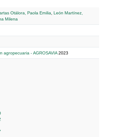
rtas Otálora, Paola Emilia
,
León Martínez,
na Milena
ión agropecuaria - AGROSAVIA
2023
0
2
7