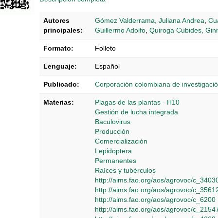
Autores
Gómez Valderrama, Juliana Andrea
,
Cua
principales:
Guillermo Adolfo
,
Quiroga Cubides, Gin
Formato:
Folleto
Lenguaje:
Español
Publicado:
Corporación colombiana de investigac
Materias:
Plagas de las plantas - H10
Gestión de lucha integrada
Baculovirus
Producción
Comercialización
Lepidoptera
Permanentes
Raíces y tubérculos
http://aims.fao.org/aos/agrovoc/c_3403
http://aims.fao.org/aos/agrovoc/c_3561
http://aims.fao.org/aos/agrovoc/c_6200
http://aims.fao.org/aos/agrovoc/c_2154