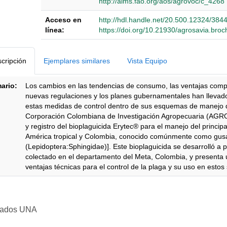
http://aims.fao.org/aos/agrovoc/c_4268
Acceso en
http://hdl.handle.net/20.500.12324/384
línea:
https://doi.org/10.21930/agrosavia.bro
Detalles Bibliográficos
cripción
Ejemplares similares
Vista Equipo
ario:
Los cambios en las tendencias de consumo, las ventajas compet
nuevas regulaciones y los planes gubernamentales han llevad
estas medidas de control dentro de sus esquemas de manejo de
Corporación Colombiana de Investigación Agropecuaria (AGROS
y registro del bioplaguicida Erytec® para el manejo del princip
América tropical y Colombia, conocido comúnmente como gusan
(Lepidoptera:Sphingidae)]. Este bioplaguicida se desarrolló a p
colectado en el departamento del Meta, Colombia, y presenta u
ventajas técnicas para el control de la plaga y su uso en estos
ipción
rvados UNA