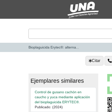
Saltar al contenido
VuFind
Bioplaguicida Erytec®: alterna...
Citar
Ejemplares similares
Control de gusano cachón en
caucho y yuca mediante aplicación
del bioplaguicida ERYTEC®.
Publicado: (2024)