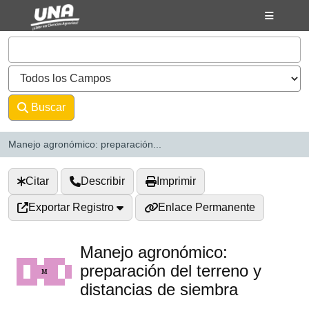
Saltar al contenido
VuFind
Buscar
Avanzado
Manejo agronómico: preparación...
Citar
Describir
Imprimir
Exportar Registro
Enlace Permanente
Manejo agronómico:
preparación del terreno y
distancias de siembra