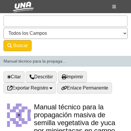
Saltar al contenido
VuFind
Buscar
Avanzado
Manual técnico para la propaga...
Citar
Describir
Imprimir
Exportar Registro
Enlace Permanente
Manual técnico para la
propagación masiva de
semilla vegetativa de yuca
por miniestacas en campo