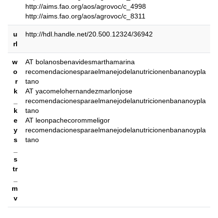
http://aims.fao.org/aos/agrovoc/c_4998
http://aims.fao.org/aos/agrovoc/c_8311
u
http://hdl.handle.net/20.500.12324/36942
rl
w
AT bolanosbenavidesmarthamarina
o
recomendacionesparaelmanejodelanutricionenbananoypla
r
tano
k
AT yacomelohernandezmarlonjose
_
recomendacionesparaelmanejodelanutricionenbananoypla
k
tano
e
AT leonpachecorommeligor
y
recomendacionesparaelmanejodelanutricionenbananoypla
s
tano
_
s
tr
_
m
v