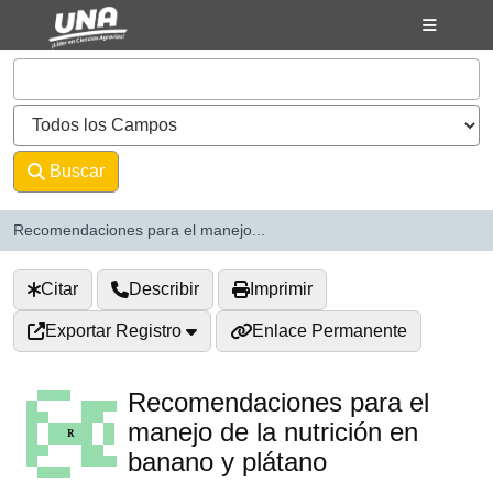
Saltar al contenido
VuFind
Buscar
Avanzado
Recomendaciones para el manejo...
Citar
Describir
Imprimir
Exportar Registro
Enlace Permanente
Recomendaciones para el
manejo de la nutrición en
banano y plátano