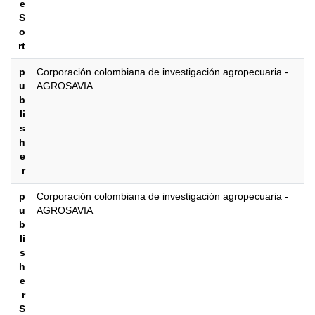
e
S
o
rt
p
Corporación colombiana de investigación agropecuaria -
u
AGROSAVIA
b
li
s
h
e
r
p
Corporación colombiana de investigación agropecuaria -
u
AGROSAVIA
b
li
s
h
e
r
S