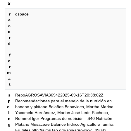
tr
r
dspace
e
c
o
r
d
_
f
o
r
m
a
t
s
RepoAGROSAVIA369422025-09-16T20:38:02Z
p
Recomendaciones para el manejo de la nutrición en
el
banano y plátano Bolaños Benavides, Martha Marina
li
Yacomelo Hernández, Marlon José León Pacheco,
n
Rommel Igor Programas de nutrición - S40 Nutrición
g
Plátano Musaceae Balance hídrico Agricultura familiar
Frutales http://aims.fao.org/aos/agrovoc/c_49892