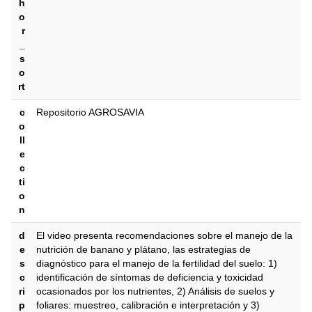
h
o
r
_
s
o
rt
c
Repositorio AGROSAVIA
o
ll
e
c
ti
o
n
d
El video presenta recomendaciones sobre el manejo de la
e
nutrición de banano y plátano, las estrategias de
s
diagnóstico para el manejo de la fertilidad del suelo: 1)
c
identificación de síntomas de deficiencia y toxicidad
ri
ocasionados por los nutrientes, 2) Análisis de suelos y
p
foliares: muestreo, calibración e interpretación y 3)