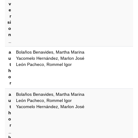
v
e
r
si
o
n
_
a
Bolaños Benavides, Martha Marina
u
Yacomelo Hernández, Marlon José
t
León Pacheco, Rommel Igor
h
o
r
a
Bolaños Benavides, Martha Marina
u
León Pacheco, Rommel Igor
t
Yacomelo Hernández, Marlon José
h
o
r
_
b