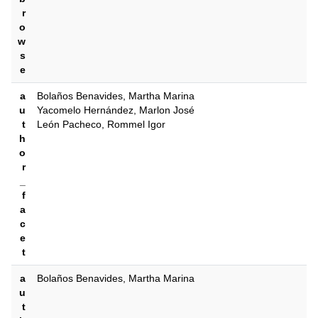
r
o
w
s
e
a
Bolaños Benavides, Martha Marina
u
Yacomelo Hernández, Marlon José
t
León Pacheco, Rommel Igor
h
o
r
_
f
a
c
e
t
a
Bolaños Benavides, Martha Marina
u
t