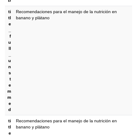
tr
ti
Recomendaciones para el manejo de la nutrición en
tl
banano y plátano
e
_
f
u
ll
_
u
n
s
t
e
m
m
e
d
ti
Recomendaciones para el manejo de la nutrición en
tl
banano y plátano
e