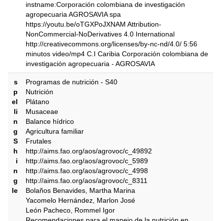
instname:Corporación colombiana de investigación
agropecuaria AGROSAVIA spa
https://youtu.be/oTGXPoJXNAM Attribution-
NonCommercial-NoDerivatives 4.0 International
http://creativecommons.org/licenses/by-nc-nd/4.0/ 5:56
minutos video/mp4 C.I Caribia Corporación colombiana de
investigación agropecuaria - AGROSAVIA
s
Programas de nutrición - S40
p
Nutrición
el
Plátano
li
Musaceae
n
Balance hídrico
g
Agricultura familiar
S
Frutales
h
http://aims.fao.org/aos/agrovoc/c_49892
i
http://aims.fao.org/aos/agrovoc/c_5989
n
http://aims.fao.org/aos/agrovoc/c_4998
g
http://aims.fao.org/aos/agrovoc/c_8311
le
Bolaños Benavides, Martha Marina
Yacomelo Hernández, Marlon José
León Pacheco, Rommel Igor
Recomendaciones para el manejo de la nutrición en