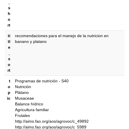
_
s
h
o
rt
ti
recomendaciones para el manejo de la nutricion en
tl
banano y platano
e
_
s
o
rt
t
Programas de nutrición - S40
o
Nutrición
p
Plátano
ic
Musaceae
Balance hídrico
Agricultura familiar
Frutales
http://aims.fao.org/aos/agrovoc/c_49892
http://aims.fao.org/aos/agrovoc/c_5989