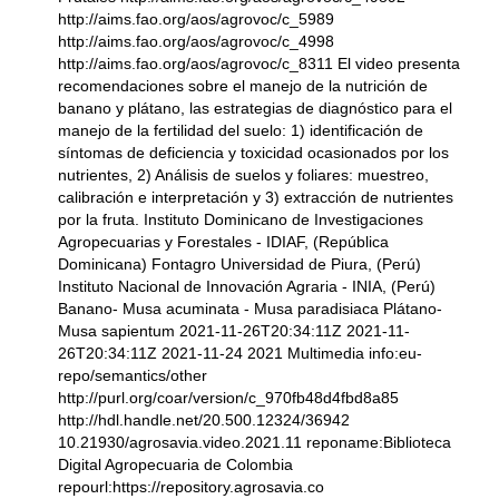
http://aims.fao.org/aos/agrovoc/c_5989
http://aims.fao.org/aos/agrovoc/c_4998
http://aims.fao.org/aos/agrovoc/c_8311 El video presenta
recomendaciones sobre el manejo de la nutrición de
banano y plátano, las estrategias de diagnóstico para el
manejo de la fertilidad del suelo: 1) identificación de
síntomas de deficiencia y toxicidad ocasionados por los
nutrientes, 2) Análisis de suelos y foliares: muestreo,
calibración e interpretación y 3) extracción de nutrientes
por la fruta. Instituto Dominicano de Investigaciones
Agropecuarias y Forestales - IDIAF, (República
Dominicana) Fontagro Universidad de Piura, (Perú)
Instituto Nacional de Innovación Agraria - INIA, (Perú)
Banano- Musa acuminata - Musa paradisiaca Plátano-
Musa sapientum 2021-11-26T20:34:11Z 2021-11-
26T20:34:11Z 2021-11-24 2021 Multimedia info:eu-
repo/semantics/other
http://purl.org/coar/version/c_970fb48d4fbd8a85
http://hdl.handle.net/20.500.12324/36942
10.21930/agrosavia.video.2021.11 reponame:Biblioteca
Digital Agropecuaria de Colombia
repourl:https://repository.agrosavia.co