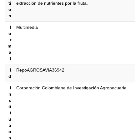
ti
extracción de nutrientes por la fruta.
o
n
f
Multimedia
o
r
m
a
t
i
RepoAGROSAVIA36942
d
i
Corporación Colombiana de Investigación Agropecuaria
n
s
ti
t
u
ti
o
n