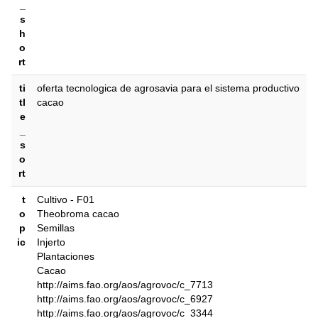
_
s
h
o
rt
ti
oferta tecnologica de agrosavia para el sistema productivo
tl
cacao
e
_
s
o
rt
t
Cultivo - F01
o
Theobroma cacao
p
Semillas
ic
Injerto
Plantaciones
Cacao
http://aims.fao.org/aos/agrovoc/c_7713
http://aims.fao.org/aos/agrovoc/c_6927
http://aims.fao.org/aos/agrovoc/c_3344