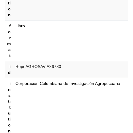
ti
o
n
f
Libro
o
r
m
a
t
i
RepoAGROSAVIA36730
d
i
Corporación Colombiana de Investigación Agropecuaria
n
s
ti
t
u
ti
o
n