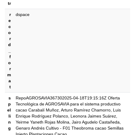
tr
r
dspace
e
c
o
r
d
_
f
o
r
m
a
t
s
RepoAGROSAVIA367302025-04-18T19:15:16Z Oferta
p
Tecnológica de AGROSAVIA para el sistema productivo
el
cacao Carabalí Muñoz, Arturo Ramírez Chamorro, Luis
li
Enrique Rodríguez Polanco, Leonora Jaimes Suárez,
n
Yeirme Yaneth Rojas Molina, Jairo Agudelo Castañeda,
g
Genaro Andrés Cultivo - F01 Theobroma cacao Semillas
Injerto Plantaciones Cacao