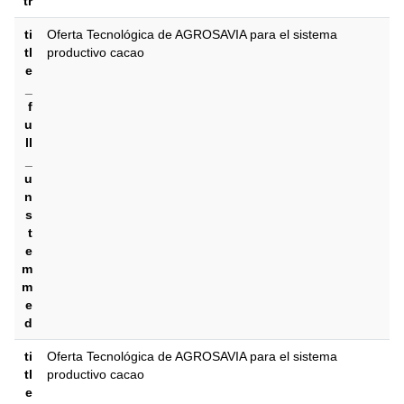
tr
ti
Oferta Tecnológica de AGROSAVIA para el sistema
tl
productivo cacao
e
_
f
u
ll
_
u
n
s
t
e
m
m
e
d
ti
Oferta Tecnológica de AGROSAVIA para el sistema
tl
productivo cacao
e