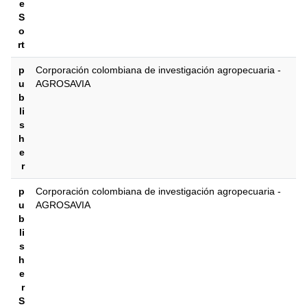
e
S
o
rt
p
Corporación colombiana de investigación agropecuaria -
u
AGROSAVIA
b
li
s
h
e
r
p
Corporación colombiana de investigación agropecuaria -
u
AGROSAVIA
b
li
s
h
e
r
S