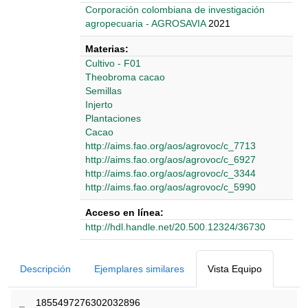
Corporación colombiana de investigación
agropecuaria - AGROSAVIA
2021
Materias:
Cultivo - F01
Theobroma cacao
Semillas
Injerto
Plantaciones
Cacao
http://aims.fao.org/aos/agrovoc/c_7713
http://aims.fao.org/aos/agrovoc/c_6927
http://aims.fao.org/aos/agrovoc/c_3344
http://aims.fao.org/aos/agrovoc/c_5990
Acceso en línea:
http://hdl.handle.net/20.500.12324/36730
Detalles Bibliográficos
Descripción
Ejemplares similares
Vista Equipo
_
1855497276302032896