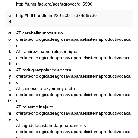
http://aims.fao.org/aos/agrovoc/c_5990
u
http://hdl.handle.net/20.500.12324/36730
rl
w
AT carabalimunozarturo
o
ofertatecnologicadeagrosaviaparaelsistemaproductivocaca
r
o
k
AT ramirezchamorroluisenrique
_
ofertatecnologicadeagrosaviaparaelsistemaproductivocaca
k
o
e
AT rodriguezpolancoleonora
y
ofertatecnologicadeagrosaviaparaelsistemaproductivocaca
s
o
_
AT jaimessuarezyeirmeyaneth
s
ofertatecnologicadeagrosaviaparaelsistemaproductivocaca
tr
o
_
AT rojasmolinajairo
m
ofertatecnologicadeagrosaviaparaelsistemaproductivocaca
v
o
AT agudelocastanedagenaroandres
ofertatecnologicadeagrosaviaparaelsistemaproductivocaca
o