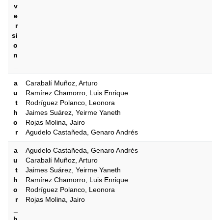
v
e
r
si
o
n
_
a
Carabalí Muñoz, Arturo
u
Ramírez Chamorro, Luis Enrique
t
Rodríguez Polanco, Leonora
h
Jaimes Suárez, Yeirme Yaneth
o
Rojas Molina, Jairo
r
Agudelo Castañeda, Genaro Andrés
a
Agudelo Castañeda, Genaro Andrés
u
Carabalí Muñoz, Arturo
t
Jaimes Suárez, Yeirme Yaneth
h
Ramírez Chamorro, Luis Enrique
o
Rodríguez Polanco, Leonora
r
Rojas Molina, Jairo
_
b