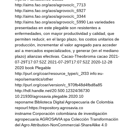
http://aims.fao.org/aos/agrovoc/c_7713
http://aims.fao.org/aos/agrovoc/c_6927
http://aims.fao.org/aos/agrovoc/c_3344
http://aims.fao.org/aos/agrovoc/c_5990 Las variedades
presentadas en este plegable son resistentes a
enfermedades, con mayor productividad y calidad, que
permiten reducir, en el largo plazo, los costos unitarios de
producción, incrementar el valor agregado para acceder
así a mercados especializados, y generar (en el mediano
plazo) alianzas efectivas. Cacao-Theobroma cacao 2021-
07-29T17:07:52Z 2021-07-29T17:07:52Z 2020-12-28
2020 book Plegable
http://purl.org/coar/resource_type/c_2f33 info:eu-
repo/semantics/other
http://purl.org/coar/version/c_970fb48d4fbd8a85
http://hdl.handle.net/20.500.12324/36730
10.21930/agrosavia.plegable.2020.10
reponame:Biblioteca Digital Agropecuaria de Colombia
repourl:https://repository.agrosavia.co
instname:Corporación colombiana de investigación
agropecuaria AGROSAVIA spa Colección Transformación
del Agro Attribution-NonCommercial-ShareAlike 4.0