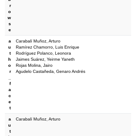
r
o
w
s
e
a
Carabalí Muñoz, Arturo
u
Ramírez Chamorro, Luis Enrique
t
Rodríguez Polanco, Leonora
h
Jaimes Suárez, Yeirme Yaneth
o
Rojas Molina, Jairo
r
Agudelo Castañeda, Genaro Andrés
_
f
a
c
e
t
a
Carabalí Muñoz, Arturo
u
t