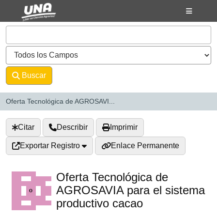
Saltar al contenido
VuFind
Buscar
Avanzado
Oferta Tecnológica de AGROSAVI...
Citar
Describir
Imprimir
Exportar Registro
Enlace Permanente
Oferta Tecnológica de
AGROSAVIA para el sistema
productivo cacao