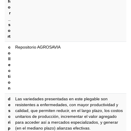
h
o
r
_
s
o
rt
c
Repositorio AGROSAVIA
o
ll
e
c
ti
o
n
d
Las variedades presentadas en este plegable son
e
resistentes a enfermedades, con mayor productividad y
s
calidad, que permiten reducir, en el largo plazo, los costos
c
unitarios de producción, incrementar el valor agregado
ri
para acceder así a mercados especializados, y generar
p
(en el mediano plazo) alianzas efectivas.