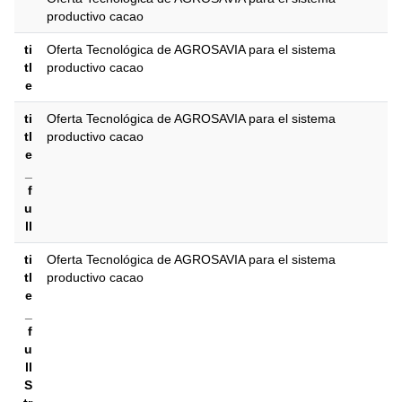
productivo cacao
ti
Oferta Tecnológica de AGROSAVIA para el sistema
tl
productivo cacao
e
ti
Oferta Tecnológica de AGROSAVIA para el sistema
tl
productivo cacao
e
_
f
u
ll
ti
Oferta Tecnológica de AGROSAVIA para el sistema
tl
productivo cacao
e
_
f
u
ll
S