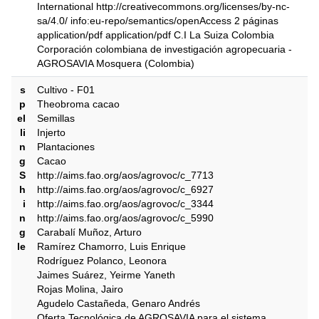
International http://creativecommons.org/licenses/by-nc-
sa/4.0/ info:eu-repo/semantics/openAccess 2 páginas
application/pdf application/pdf C.I La Suiza Colombia
Corporación colombiana de investigación agropecuaria -
AGROSAVIA Mosquera (Colombia)
s
Cultivo - F01
p
Theobroma cacao
el
Semillas
li
Injerto
n
Plantaciones
g
Cacao
S
http://aims.fao.org/aos/agrovoc/c_7713
h
http://aims.fao.org/aos/agrovoc/c_6927
i
http://aims.fao.org/aos/agrovoc/c_3344
n
http://aims.fao.org/aos/agrovoc/c_5990
g
Carabalí Muñoz, Arturo
le
Ramírez Chamorro, Luis Enrique
Rodríguez Polanco, Leonora
Jaimes Suárez, Yeirme Yaneth
Rojas Molina, Jairo
Agudelo Castañeda, Genaro Andrés
Oferta Tecnológica de AGROSAVIA para el sistema